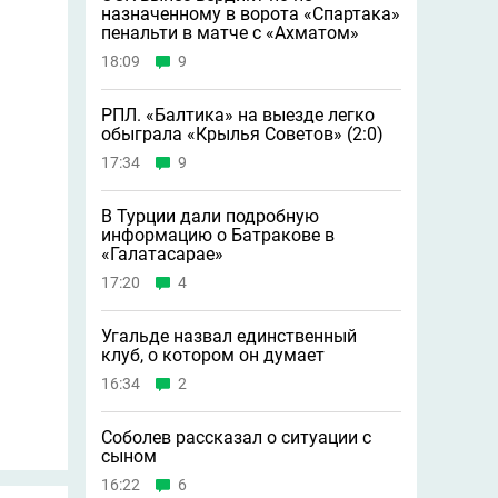
назначенному в ворота «Спартака»
пенальти в матче с «Ахматом»
18:09
9
РПЛ. «Балтика» на выезде легко
обыграла «Крылья Советов» (2:0)
17:34
9
В Турции дали подробную
информацию о Батракове в
«Галатасарае»
17:20
4
Угальде назвал единственный
клуб, о котором он думает
16:34
2
Соболев рассказал о ситуации с
сыном
16:22
6