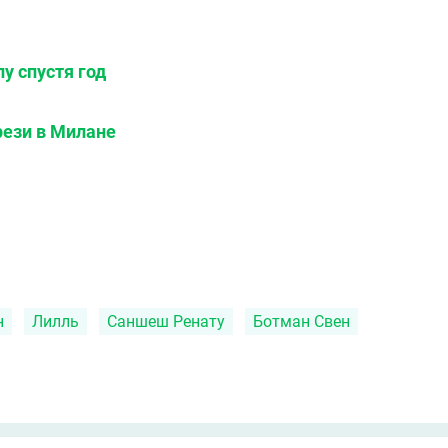
у спустя год
рези в Милане
н
Лилль
Саншеш Ренату
Ботман Свен