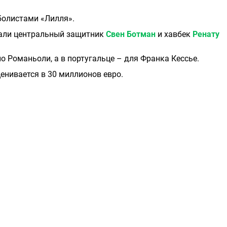
болистами «Лилля».
тали центральный защитник
Свен Ботман
и хавбек
Ренату
о Романьоли, а в португальце – для Франка Кессье.
енивается в 30 миллионов евро.