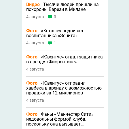
Видео
Тысячи людей пришли на
похороны Барези в Милане
4 августа
3
Фото
«Хетафе» подписал
воспитанника «Зенита»
4 августа
1
Фото
«Ювентус» отдал защитника
в аренду «Фиорентине»
4 августа
Фото
«Ювентус» отправил
хавбека в аренду с возможностью
продажи за 12 миллионов
4 августа
Фото
Фаны «Манчестер Сити»
недовольны формой клуба,
поскольку она вызывает
трипофобию