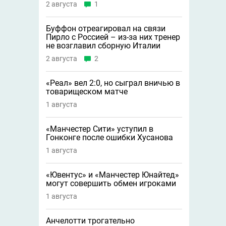
2 августа
1
Буффон отреагировал на связи
Пирло с Россией – из-за них тренер
не возглавил сборную Италии
2 августа
2
«Реал» вел 2:0, но сыграл вничью в
товарищеском матче
1 августа
«Манчестер Сити» уступил в
Гонконге после ошибки Хусанова
1 августа
«Ювентус» и «Манчестер Юнайтед»
могут совершить обмен игроками
1 августа
Анчелотти трогательно