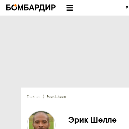
Р
Главная
Эрик Шелле
Эрик Шелле