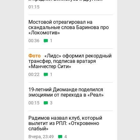
новости
01:15
Мостовой отреагировал на
скандальные слова Баринова про
«Локомотив»
00:36
1
Фото
«Лидс» оформил рекордный
трансфер, подписав вратаря
«Манчестер Сити»
00:22
1
19-летний Диоманде поделился
эмоциями от перехода в «Реал»
00:15
3
Радимов назвал клуб, который
вылетит из РПЛ: «Откровенно
слабый»
Вчера, 23:49
4