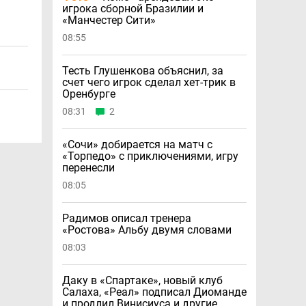
игрока сборной Бразилии и
«Манчестер Сити»
08:55
Тесть Глушенкова объяснил, за
счет чего игрок сделал хет-трик в
Оренбурге
08:31
2
«Сочи» добирается на матч с
«Торпедо» с приключениями, игру
перенесли
08:05
Радимов описал тренера
«Ростова» Альбу двумя словами
08:03
Даку в «Спартаке», новый клуб
Салаха, «Реал» подписал Диоманде
и продлил Винисиуса и другие