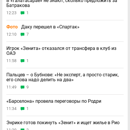
В «Галатасарае» не знают, сколько предложить за
Батракова
12:23
1
Фото
Даку перешел в «Спартак»
12:10
7
Игрок «Зенита» отказался от трансфера в клуб из
ОАЭ
11:58
1
Пальцев – о Бубнове: «Не эксперт, а просто старик,
его слова надо делить на два»
11:49
9
«Барселона» провела переговоры по Родри
11:34
1
Энрике готов покинуть «Зенит» и ищет жилье в Рио