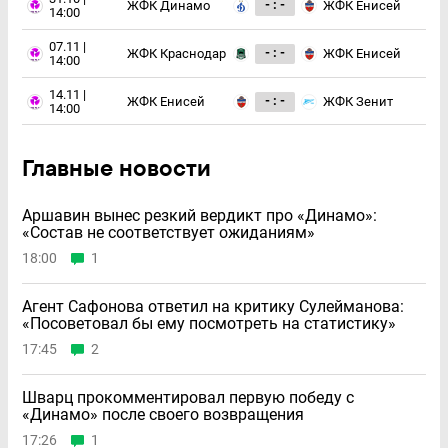
- : -
ЖФК Динамо
ЖФК Енисей
14:00
07.11 |
- : -
ЖФК Краснодар
ЖФК Енисей
14:00
14.11 |
- : -
ЖФК Енисей
ЖФК Зенит
14:00
Главные новости
Аршавин вынес резкий вердикт про «Динамо»:
«Состав не соответствует ожиданиям»
18:00
1
Агент Сафонова ответил на критику Сулейманова:
«Посоветовал бы ему посмотреть на статистику»
17:45
2
Шварц прокомментировал первую победу с
«Динамо» после своего возвращения
17:26
1