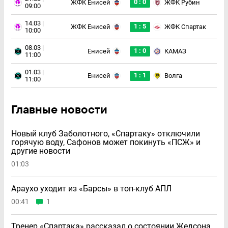
0 : 0
ЖФК Енисей
ЖФК Рубин
09:00
14.03 |
1 : 5
ЖФК Енисей
ЖФК Спартак
10:00
08.03 |
1 : 0
Енисей
КАМАЗ
11:00
01.03 |
1 : 1
Енисей
Волга
11:00
Главные новости
Новый клуб Заболотного, «Спартаку» отключили
горячую воду, Сафонов может покинуть «ПСЖ» и
другие новости
01:03
Араухо уходит из «Барсы» в топ-клуб АПЛ
00:41
1
Тренер «Спартака» рассказал о состоянии Жедсона