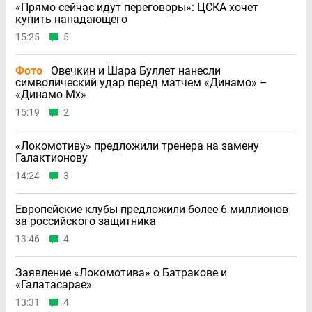
«Прямо сейчас идут переговоры»: ЦСКА хочет
купить нападающего
15:25
5
Фото
Овечкин и Шара Буллет нанесли
символический удар перед матчем «Динамо» –
«Динамо Мх»
15:19
2
«Локомотиву» предложили тренера на замену
Галактионову
14:24
3
Европейские клубы предложили более 6 миллионов
за российского защитника
13:46
4
Заявление «Локомотива» о Батракове и
«Галатасарае»
13:31
4