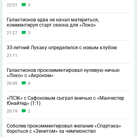
22:01
3
Галактионов едва не начал материться,
комментируя старт сезона для «Локо»
21:27
3
33-летний Лукаку определился с новым клубом
21:11
Галактионов прокомментировал нулевую ничью
«Локо» с «Акроном»
20:49
4
«ПСЖ» с Сафоновым сыграл вничью с «Манчестер
Юнайтед» (1:1)
20:19
2
Соболев прокомментировал желание «Спартака»
бороться с «Зенитом» за чемпионство