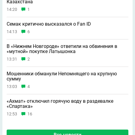
Казахстана
14:20
1
Семак критично высказался о Fan ID
14:13
6
В «Нижнем Новгороде» ответили на обвинения в
«мутной» покупке Латышонка
13:31
2
Мошенники обманули Непомнящего на крупную
сумму
13:03
4
«Ахмат» отключил горячую воду в раздевалке
«Спартака»
12:53
16
Все новости