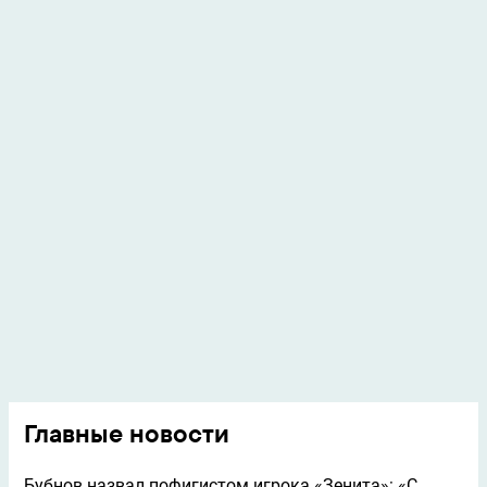
Главные новости
Бубнов назвал пофигистом игрока «Зенита»: «С