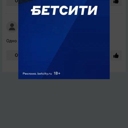
Ответить
Номэд
+1511
20 мая, 05:27
Одно лгбт* сообщество поздравило другое.
Ответить