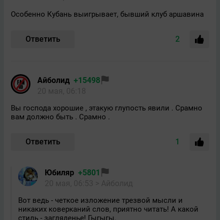
Особенно Кубань выигрывает, бывший клуб аршавина
Ответить
2
Айболид
+15498
20 мая, 06:18
Вы господа хорошие , этакую глупость явили . Срамно
вам должно быть . Срамно .
Ответить
1
Юбиляр
+5801
20 мая, 06:53
> Айболид
Вот ведь - четкое изложение трезвой мысли и
никаких коверканий слов, приятно читать! А какой
стиль - загляденье! Гыгыгы.