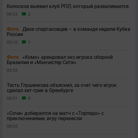
Колосков выявил клуб РПЛ, который разваливается
09:23
2
Фото
Двое спартаковцев – в команде недели Кубка
России
09:10
1
Фото
«Комо» арендовал экс-игрока сборной
Бразилии и «Манчестер Сити»
08:55
Тесть Глушенкова объяснил, за счет чего игрок
сделал хет-трик в Оренбурге
08:31
8
«Сочи» добирается на матч с «Торпедо» с
приключениями, игру перенесли
08:05