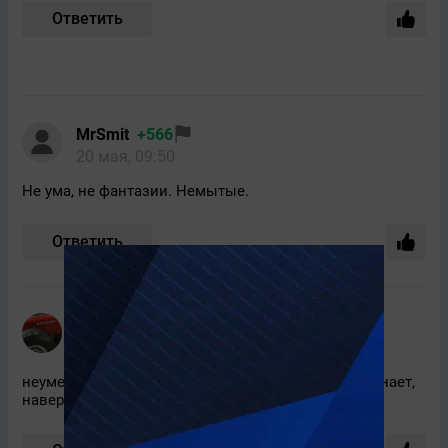
Ответить
MrSmit
+566
20 мая, 09:50
Не ума, не фантазии. Немытые.
Ответить
Max-Min-vkontakte
+1317
20 мая, 05:55
неуместное подобострастие) Арсенал даже и не знает,
наверное, об успехе Зенита