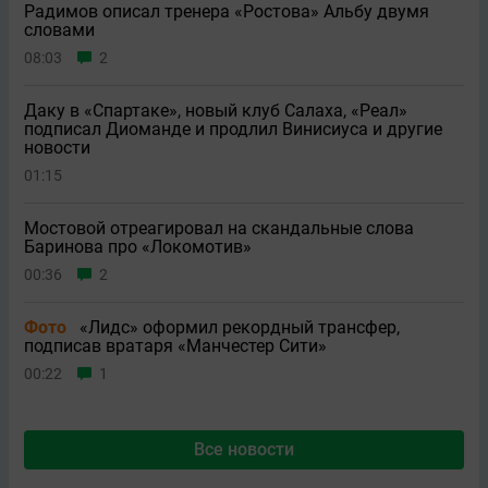
Радимов описал тренера «Ростова» Альбу двумя
словами
08:03
2
Даку в «Спартаке», новый клуб Салаха, «Реал»
подписал Диоманде и продлил Винисиуса и другие
новости
01:15
Мостовой отреагировал на скандальные слова
Баринова про «Локомотив»
00:36
2
Фото
«Лидс» оформил рекордный трансфер,
подписав вратаря «Манчестер Сити»
00:22
1
Все новости