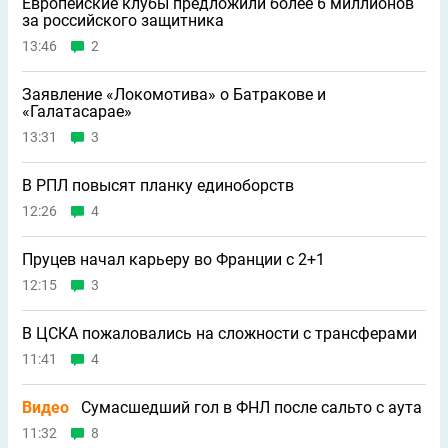
Европейские клубы предложили более 6 миллионов
за российского защитника
13:46
2
Заявление «Локомотива» о Батракове и
«Галатасарае»
13:31
3
В РПЛ повысят планку единоборств
12:26
4
Пруцев начал карьеру во Франции с 2+1
12:15
3
В ЦСКА пожаловались на сложности с трансферами
11:41
4
Видео
Сумасшедший гол в ФНЛ после сальто с аута
11:32
8