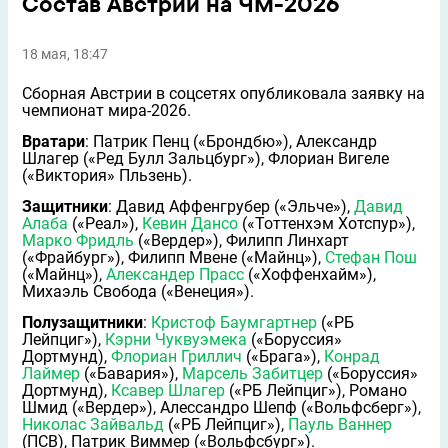
Состав Австрии на ЧМ-2026
18 мая, 18:47
Сборная Австрии в соцсетях опубликовала заявку на
чемпионат мира-2026.
Вратари
: Патрик Пенц («Брондбю»), Александр
Шлагер («Ред Булл Зальцбург»), Флориан Вигеле
(«Виктория» Пльзень).
Защитники
: Давид Аффенгрубер («Эльче»),
Давид
Алаба
(«Реал»),
Кевин Дансо
(«Тоттенхэм Хотспур»),
Марко Фридль
(«Вердер»), Филипп Линхарт
(«Фрайбург»), Филипп Мвене («Майнц»),
Стефан Пош
(«Майнц»),
Александер Прасс
(«Хоффенхайм»),
Михаэль Свобода («Венеция»).
Полузащитники
:
Кристоф Баумгартнер
(«РБ
Лейпциг»),
Кэрни Чуквуэмека
(«Боруссия»
Дортмунд),
Флориан Гриллич
(«Брага»),
Конрад
Лаймер
(«Бавария»),
Марсель Забитцер
(«Боруссия»
Дортмунд),
Ксавер Шлагер
(«РБ Лейпциг»), Романо
Шмид («Вердер»), Алессандро Шeпф («Вольфсберг»),
Николас Зайвальд
(«РБ Лейпциг»),
Пауль Ваннер
(ПСВ), Патрик Виммер («Вольфсбург»).