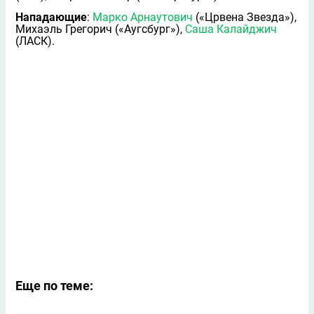
Нападающие
:
Марко Арнаутович
(«Црвена Звезда»),
Михаэль Грегорич («Аугсбург»),
Саша Калайджич
(ЛАСК).
Еще по теме: