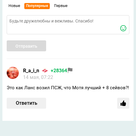
Новые
Популярные
Первые
Отправить
R_a_i_n
+28364
14 мая, 07:22
Это как Ланс возил ПСЖ, что Мотя лучший + 8 сейвов?!
Ответить