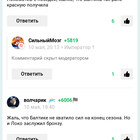
красную получила
Ответить
6
СильныйМозг
+5819
10 мая, 20:13
> Император 1
Комментарий скрыт модератором
Ответить
1
волчарик
+6006
10 мая, 18:40
Жаль, что Балтике не хватило сил на конец сезона. Но
и Локо заслужил бронзу.
Ответить
5