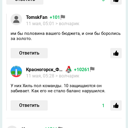
TomskFan
+101
11 мая, 05:01
> волчарик
им бы половина вашего бюджета, и они бы боролись
за золото.
Ответить
Красногорск_Фан
+10261
11 мая, 05:28
> волчарик
У них Хиль пол команды. 10 защищаются он
забивает. Как его не стало баланс нарушился.
Ответить
1