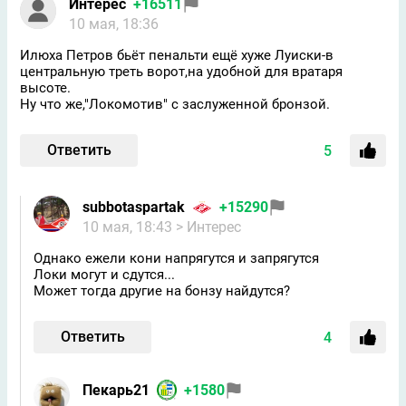
Интерес
+16511
10 мая, 18:36
Илюха Петров бьёт пенальти ещё хуже Луиски-в
центральную треть ворот,на удобной для вратаря
высоте.
Ну что же,"Локомотив" с заслуженной бронзой.
Ответить
5
subbotaspartak
+15290
10 мая, 18:43
> Интерес
Однако ежели кони напрягутся и запрягутся
Локи могут и сдутся...
Может тогда другие на бонзу найдутся?
Ответить
4
Пекарь21
+1580