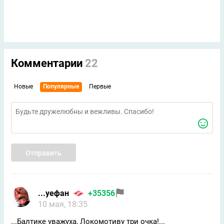
Комментарии
22
Новые
Популярные
Первые
Отправить
...уефан
+35356
10 мая, 18:35
...Балтике уважуха, Локомотиву три очка!...