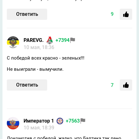
Ответить
9
PAREVG.
+7394
10 мая, 18:36
С победой всех красно - зеленых!!!
Не выиграли - вымучили.
Ответить
7
Император 1
+7563
10 мая, 18:39
Локомотив с победой, жалко, что Балтика так рано