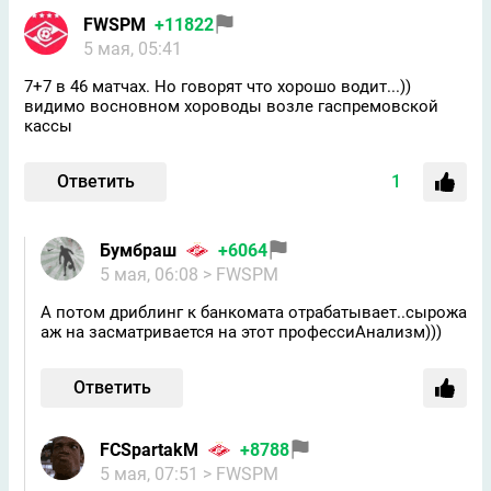
FWSPM
+11822
5 мая, 05:41
7+7 в 46 матчах. Но говорят что хорошо водит...))
видимо восновном хороводы возле гаспремовской
кассы
Ответить
1
Бумбраш
+6064
5 мая, 06:08
> FWSPM
А потом дриблинг к банкомата отрабатывает..сырожа
аж на засматривается на этот профессиАнализм)))
Ответить
FCSpartakM
+8788
5 мая, 07:51
> FWSPM