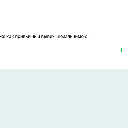
уже как привычный вывих , неизличимо-с ...
1