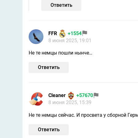
Ответить
FFR
+1554
8 июня 2025, 19:01
Не те немцы пошли нынче…
Ответить
Cleaner
+57670
8 июня 2025, 15:39
Не те немцы сейчас. И просвета у сборной Герм
Ответить