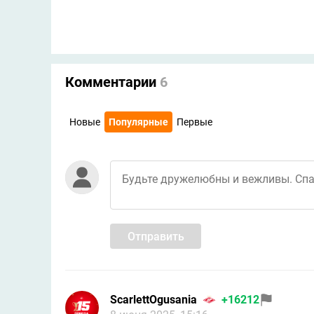
Комментарии
6
Новые
Популярные
Первые
Отправить
ScarlettOgusania
+16212