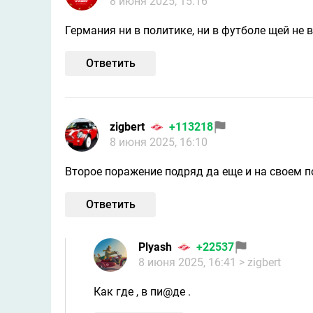
8 июня 2025, 15:16
Германия ни в политике, ни в футболе щей не в
Ответить
zigbert
+113218
8 июня 2025, 16:10
Второе поражение подряд да еще и на своем п
Ответить
Plyash
+22537
8 июня 2025, 16:41
> zigbert
Как где , в пи@де .