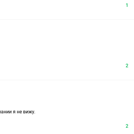
1
2
ании я не вижу.
2