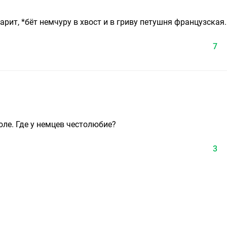
арит, *бёт немчуру в хвост и в гриву петушня французская..
7
оле. Где у немцев честолюбие?
3