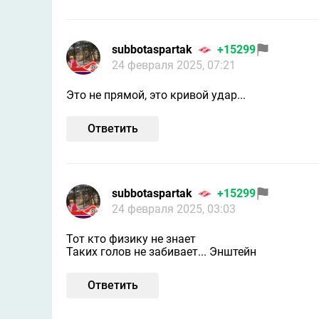
subbotaspartak
+15299
24 февраля 2025, 07:21
Это не прямой, это кривой удар...
Ответить
subbotaspartak
+15299
24 февраля 2025, 03:03
Тот кто физику не знает
Таких голов не забивает... Энштейн
Ответить