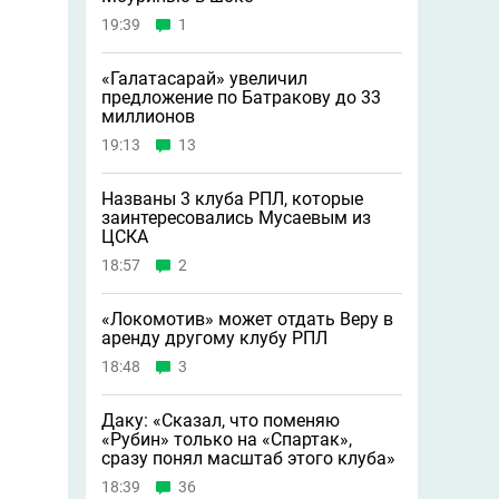
19:39
1
«Галатасарай» увеличил
предложение по Батракову до 33
миллионов
19:13
13
Названы 3 клуба РПЛ, которые
заинтересовались Мусаевым из
ЦСКА
18:57
2
«Локомотив» может отдать Веру в
аренду другому клубу РПЛ
18:48
3
Даку: «Сказал, что поменяю
«Рубин» только на «Спартак»,
сразу понял масштаб этого клуба»
18:39
36