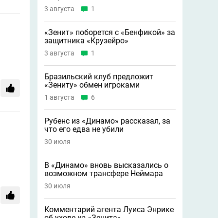
3 августа
1
«Зенит» поборется с «Бенфикой» за
защитника «Крузейро»
3 августа
1
Бразильский клуб предложит
«Зениту» обмен игроками
1 августа
6
Рубенс из «Динамо» рассказал, за
что его едва не убили
30 июля
В «Динамо» вновь высказались о
возможном трансфере Неймара
30 июля
Комментарий агента Луиса Энрике
об уходе из «Зенита»