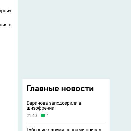
йрой»
ния в
Главные новости
Баринова заподозрили в
шизофрении
21:40
1
Губерниев двумя словами описал