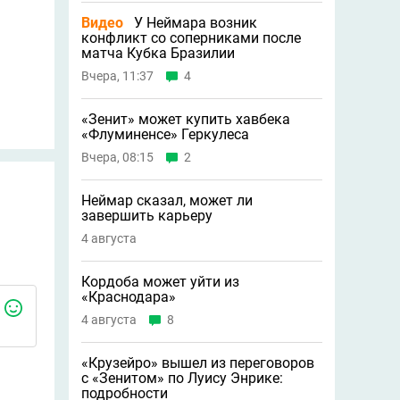
Видео
У Неймара возник
конфликт со соперниками после
матча Кубка Бразилии
Вчера, 11:37
4
«Зенит» может купить хавбека
«Флуминенсе» Геркулеса
Вчера, 08:15
2
Неймар сказал, может ли
завершить карьеру
4 августа
Кордоба может уйти из
«Краснодара»
4 августа
8
«Крузейро» вышел из переговоров
с «Зенитом» по Луису Энрике:
подробности