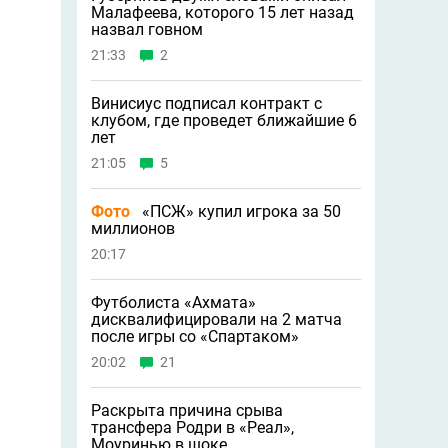
Малафеева, которого 15 лет назад
назвал говном
21:33
2
Винисиус подписал контракт с
клубом, где проведет ближайшие 6
лет
21:05
5
Фото
«ПСЖ» купил игрока за 50
миллионов
20:17
Футболиста «Ахмата»
дисквалифицировали на 2 матча
после игры со «Спартаком»
20:02
21
Раскрыта причина срыва
трансфера Родри в «Реал»,
Моуринью в шоке