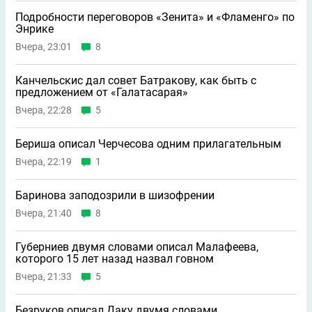
Подробности переговоров «Зенита» и «Фламенго» по
Энрике
Вчера, 23:01
8
Канчельскис дал совет Батракову, как быть с
предложением от «Галатасарая»
Вчера, 22:28
5
Бериша описал Черчесова одним прилагательным
Вчера, 22:19
1
Баринова заподозрили в шизофрении
Вчера, 21:40
8
Губерниев двумя словами описал Малафеева,
которого 15 лет назад назвал говном
Вчера, 21:33
5
Безруков описал Даку двумя словами