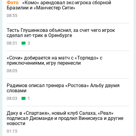
Фото
«Комо» арендовал экс-игрока сборной
Бразилии и «Манчестер Сити»
08:55
Тесть Глушенкова объяснил, за счет чего игрок
сделал хет-трик в Оренбурге
08:31
3
«Сочи» добирается на матч с «Торпедо» с
приключениями, игру перенесли
08:05
Радимов описал тренера «Ростова» Альбу двумя
словами
08:03
1
Даку в «Спартаке», новый клуб Салаха, «Реал»
подписал Диоманде и продлил Винисиуса и другие
новости
01:15