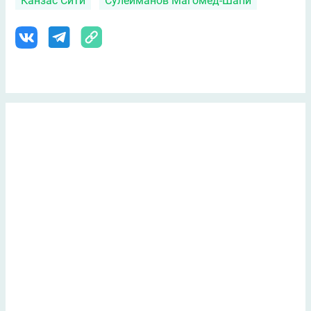
Канзаc Сити
Сулейманов Магомед-Шапи