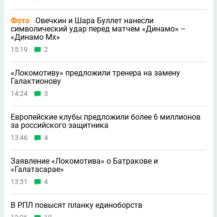
Фото
Овечкин и Шара Буллет нанесли
символический удар перед матчем «Динамо» –
«Динамо Мх»
15:19
2
«Локомотиву» предложили тренера на замену
Галактионову
14:24
3
Европейские клубы предложили более 6 миллионов
за российского защитника
13:46
4
Заявление «Локомотива» о Батракове и
«Галатасарае»
13:31
4
В РПЛ повысят планку единоборств