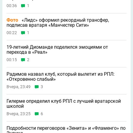
00:36
1
Фото
«Лидс» оформил рекордный трансфер,
подписав вратаря «Манчестер Сити»
00:22
1
19-летний Диоманде поделился эмоциями от
перехода в «Реал»
00:15
2
Радимов назвал клуб, который вылетит из РПЛ:
«Откровенно слабый»
Вчера, 23:49
3
Гилерме определил клуб РПЛ с лучшей вратарской
школой
Вчера, 23:25
6
Подробности переговоров «Зенита» и «Фламенго» по