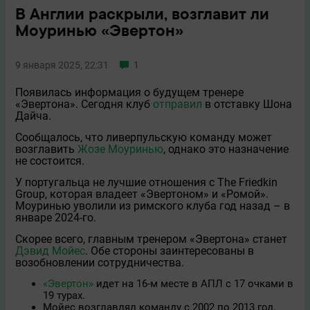
В Англии раскрыли, возглавит ли
Моуринью «Эвертон»
9 января 2025, 22:31
1
Появилась информация о будущем тренере
«Эвертона». Сегодня клуб
отправил
в отставку Шона
Дайча.
Сообщалось, что ливерпульскую команду может
возглавить
Жозе Моуринью
, однако это назначение
не состоится.
У португальца не лучшие отношения с The Friedkin
Group, которая владеет «Эвертоном» и «Ромой».
Моуринью уволили из римского клуба год назад – в
январе 2024-го.
Скорее всего, главным тренером «Эвертона» станет
Дэвид Мойес
. Обе стороны заинтересованы в
возобновлении сотрудничества.
«Эвертон»
идет на 16-м месте в АПЛ с 17 очками в
19 турах.
Мойес возглавлял команду с 2002 по 2013 год,