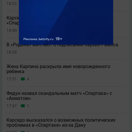
18:53
Карседо ответил на вопрос об уходе Барко из
«Спартака»
18:40
3
В «Родине» мечтают о подписании Серхио Рамоса
18:28
Жена Карпина раскрыла имя новорождeнного
ребeнка
17:51
4
Федун назвал скандальным матч «Спартака» с
«Ахматом»
17:47
1
Карседо высказался о возможных политических
проблемах в «Спартаке» из-за Даку