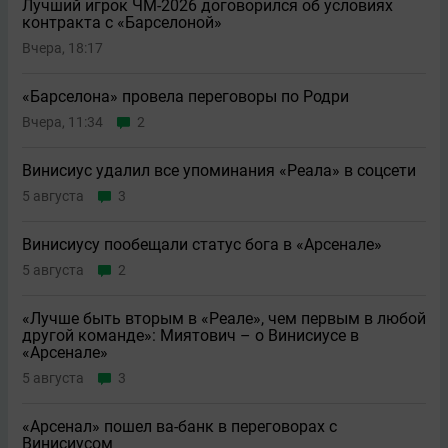
Лучший игрок ЧМ-2026 договорился об условиях
контракта с «Барселоной»
Вчера, 18:17
«Барселона» провела переговоры по Родри
Вчера, 11:34
2
Винисиус удалил все упоминания «Реала» в соцсети
5 августа
3
Винисиусу пообещали статус бога в «Арсенале»
5 августа
2
«Лучше быть вторым в «Реале», чем первым в любой
другой команде»: Миятович – о Винисиусе в
«Арсенале»
5 августа
3
«Арсенал» пошел ва-банк в переговорах с
Винисиусом