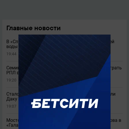
Главные новости
В «Спартаке» высказались об отсутствии горячей
воды в Грозном
19:44
3
Семин объяснил, почему «Спартак» обязан выиграть
РПЛ в этом сезоне
19:20
7
Стало известно, как игроки «Спартака» встретили
Даку
19:07
4
Мостовой оценил возможный трансфер Батракова в
«Галатасарай»