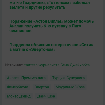
матче Гвардиолы, «Тоттенхэм» избежал
вылета и другие результаты
Поражение «Астон Виллы» может помочь
Англии получить 6-ю путевку в Лигу
чемпионов
Гвардиола объяснил потерю очков «Сити»
в матче с «Эвертоном»
Источник:
твиттер журналиста Бена Джейкобса
Англия. Премьер-лига
Турция. Суперлига
Фенербахче
Эвертон
Моуринью Жозе
Мойес Дэвид
Дайч Шон