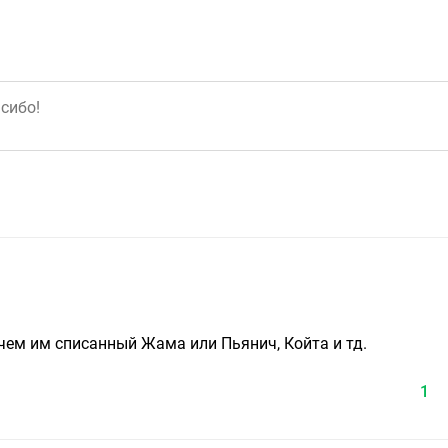
Зачем им списанный Жама или Пьянич, Койта и тд.
1