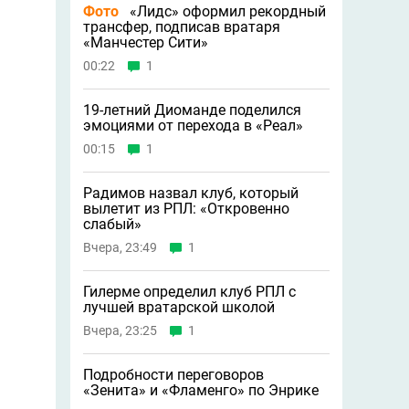
Фото
«Лидс» оформил рекордный
трансфер, подписав вратаря
«Манчестер Сити»
00:22
1
19-летний Диоманде поделился
эмоциями от перехода в «Реал»
00:15
1
Радимов назвал клуб, который
вылетит из РПЛ: «Откровенно
слабый»
Вчера, 23:49
1
Гилерме определил клуб РПЛ с
лучшей вратарской школой
Вчера, 23:25
1
Подробности переговоров
«Зенита» и «Фламенго» по Энрике