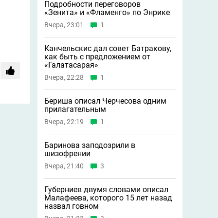
Подробности переговоров
«Зенита» и «Фламенго» по Энрике
Вчера, 23:01
1
Канчельскис дал совет Батракову,
как быть с предложением от
«Галатасарая»
Вчера, 22:28
1
Бериша описал Черчесова одним
прилагательным
Вчера, 22:19
1
Баринова заподозрили в
шизофрении
Вчера, 21:40
3
Губерниев двумя словами описал
Малафеева, которого 15 лет назад
назвал говном