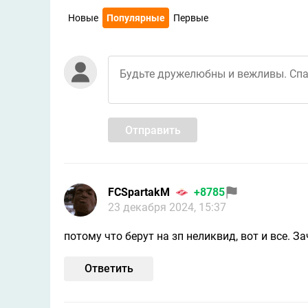
Новые
Популярные
Первые
Отправить
FCSpartakM
+8785
23 декабря 2024, 15:37
потому что берут на зп неликвид, вот и все. 
Ответить