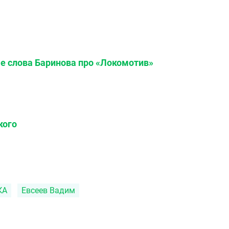
е слова Баринова про «Локомотив»
кого
КА
Евсеев Вадим