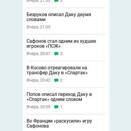
Вчера, 21:33
3
Безруков описал Даку двумя
словами
Вчера, 21:05
Сафонов стал одним из худших
игроков «ПСЖ»
Вчера, 20:47
3
В Косово отреагировали на
трансфер Даку в «Спартак»
Вчера, 20:42
2
Попов описал переход Даку в
«Спартак» одним словом
Вчера, 20:39
1
Во Франции «раскусили» игру
Сафонова