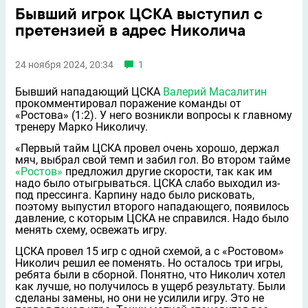
Бывший игрок ЦСКА выступил с
претензией в адрес Николича
24 ноября 2024, 20:34
1
Бывший нападающий ЦСКА
Валерий Масалитин
прокомментировал поражение команды от
«Ростова» (1:2). У него возникли вопросы к главному
тренеру Марко Николичу.
«Первый тайм ЦСКА провел очень хорошо, держал
мяч, выбрал свой темп и забил гол. Во втором тайме
«Ростов»
предложил другие скорости, так как им
надо было отыгрываться. ЦСКА слабо выходил из-
под прессинга. Карпину надо было рисковать,
поэтому выпустил второго нападающего, появилось
давление, с которым ЦСКА не справился. Надо было
менять схему, освежать игру.
ЦСКА провел 15 игр с одной схемой, а с «Ростовом»
Николич решил ее поменять. Но осталось три игры,
ребята были в сборной. Понятно, что Николич хотел
как лучше, но получилось в ущерб результату. Были
сделаны замены, но они не усилили игру. Это не