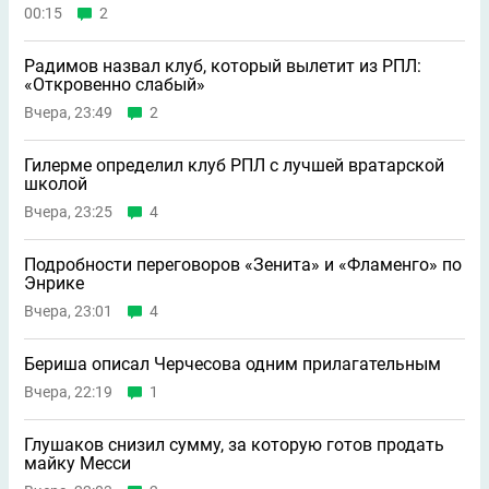
00:15
2
Радимов назвал клуб, который вылетит из РПЛ:
«Откровенно слабый»
Вчера, 23:49
2
Гилерме определил клуб РПЛ с лучшей вратарской
школой
Вчера, 23:25
4
Подробности переговоров «Зенита» и «Фламенго» по
Энрике
Вчера, 23:01
4
Бериша описал Черчесова одним прилагательным
Вчера, 22:19
1
Глушаков снизил сумму, за которую готов продать
майку Месси