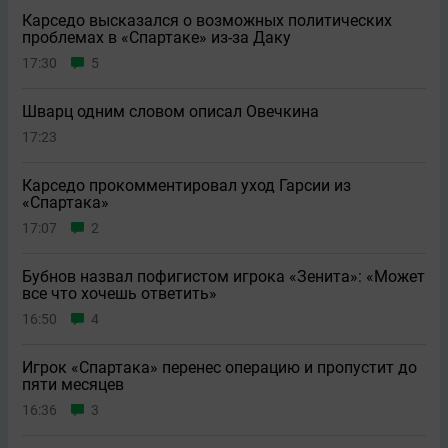
Карседо высказался о возможных политических
проблемах в «Спартаке» из-за Даку
17:30
5
Шварц одним словом описал Овечкина
17:23
Карседо прокомментировал уход Гарсии из
«Спартака»
17:07
2
Бубнов назвал пофигистом игрока «Зенита»: «Может
всe что хочешь ответить»
16:50
4
Игрок «Спартака» перенес операцию и пропустит до
пяти месяцев
16:36
3