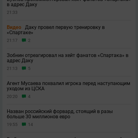
в адрес Даку
21:33
Видео
Даку провел первую тренировку в
«Спартаке»
21:17
2
Зобнин отреагировал на хейт фанатов «Спартака» в
адрес Даку
21:13
5
Агент Мусаева похвалил игрока перед наступающим
уходом из ЦСКА
20:20
4
Назван российский форвард, стоящий в разы
больше 30 миллионов евро
19:55
14