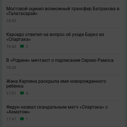
Мостовой оценил возможный трансфер Батракова в
«Галатасарай»
18:53
Карседо ответил на вопрос об уходе Барко из
«Спартака»
18:40
3
В «Родине» мечтают о подписании Серхио Рамоса
18:28
Жена Карпина раскрыла имя новорождeнного
ребeнка
17:51
4
Федун назвал скандальным матч «Спартака» с
«Ахматом»
17:47
1