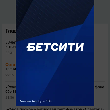
Главные новости
83-летний Непомнящий сообщил об
интеллектуальной деградации
22:31
Фото
«Спартак» описал одним словом первую
тренировку Даку
22:15
2
«Реал» определился с дальнейшими шагами на фоне
срыва трансфера Родри
21:56
1
Бубнов прокомментировал хейт фанатов «Спартака»