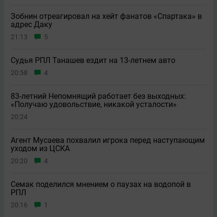
Зобнин отреагировал на хейт фанатов «Спартака» в
адрес Даку
21:13
5
Судья РПЛ Танашев ездит на 13-летнем авто
20:58
4
83-летний Непомнящий работает без выходных:
«Получаю удовольствие, никакой усталости»
20:24
Агент Мусаева похвалил игрока перед наступающим
уходом из ЦСКА
20:20
4
Семак поделился мнением о паузах на водопой в
РПЛ
20:16
1