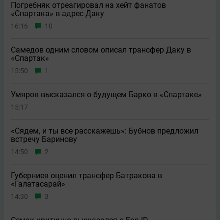
Погребняк отреагировал на хейт фанатов
«Спартака» в адрес Даку
16:16
10
Самедов одним словом описал трансфер Даку в
«Спартак»
15:50
1
Умяров высказался о будущем Барко в «Спартаке»
15:17
«Сядем, и ты все расскажешь»: Бубнов предложил
встречу Баринову
14:50
2
Губерниев оценил трансфер Батракова в
«Галатасарай»
14:30
3