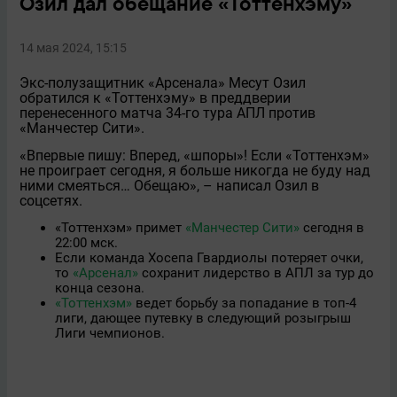
Озил дал обещание «Тоттенхэму»
14 мая 2024, 15:15
Экс-полузащитник «Арсенала» Месут Озил
обратился к «Тоттенхэму» в преддверии
перенесенного матча 34-го тура АПЛ против
«Манчестер Сити».
«Впервые пишу: Вперeд, «шпоры»! Если «Тоттенхэм»
не проиграет сегодня, я больше никогда не буду над
ними смеяться… Обещаю», – написал Озил в
соцсетях.
«Тоттенхэм» примет
«Манчестер Сити»
сегодня в
22:00 мск.
Если команда Хосепа Гвардиолы потеряет очки,
то
«Арсенал»
сохранит лидерство в АПЛ за тур до
конца сезона.
«Тоттенхэм»
ведет борьбу за попадание в топ-4
лиги, дающее путевку в следующий розыгрыш
Лиги чемпионов.