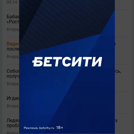
00:14
Бабаев высказался о нулевой ничьей ЦСКА с
«Ростовом»
Вчера, 23:50
3
Видео
«Локомотив» обратился к болельщикам
после неудачного старта сезона
Вчера, 23:36
Соболев озвучил личную цель на сезон: «Надеюсь,
получится»
Вчера, 23:21
1
Игдисамов оценил ничью ЦСКА с «Ростовом»
Вчера, 23:09
4
Ледяхов высказался о возможных политических
проблемах в «Спартаке» из-за Даку
Вчера, 22:56
5