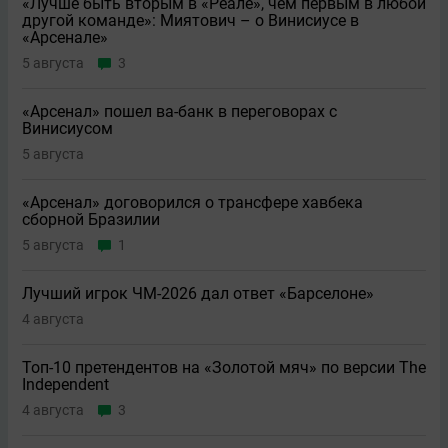
«Лучше быть вторым в «Реале», чем первым в любой
другой команде»: Миятович – о Винисиусе в
«Арсенале»
5 августа
3
«Арсенал» пошел ва-банк в переговорах с
Винисиусом
5 августа
«Арсенал» договорился о трансфере хавбека
сборной Бразилии
5 августа
1
Лучший игрок ЧМ-2026 дал ответ «Барселоне»
4 августа
Топ-10 претендентов на «Золотой мяч» по версии The
Independent
4 августа
3