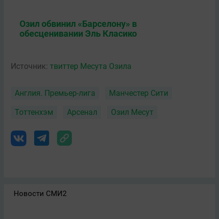
Озил обвинил «Барселону» в
обесценивании Эль Класико
Источник:
твиттер Месута Озила
Англия. Премьер-лига
Манчестер Сити
Тоттенхэм
Арсенал
Озил Месут
Новости СМИ2