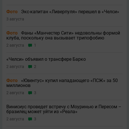
Фото
Экс-капитан «Ливерпуля» перешел в «Челси»
3 августа
Фото
Фаны «Манчестер Сити» недовольны формой
клуба, поскольку она вызывает трипофобию
2 августа
1
«Челси» объявил о трансфере Барко
2 августа
2
Фото
«Ювентус» купил нападающего «ПСЖ» за 50
миллионов
2 августа
3
Винисиус проведет встречу с Моуринью и Пересом –
бразилец может уйти из «Реала»
2 августа
3