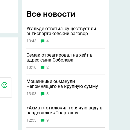
Все новости
Угальде ответил, существует ли
антиспартаковский заговор
13:43
4
Семак отреагировал на хейт в
адрес сына Соболева
13:10
2
Мошенники обманули
Непомнящего на крупную сумму
13:03
3
«Ахмат» отключил горячую воду в
раздевалке «Спартака»
12:53
9