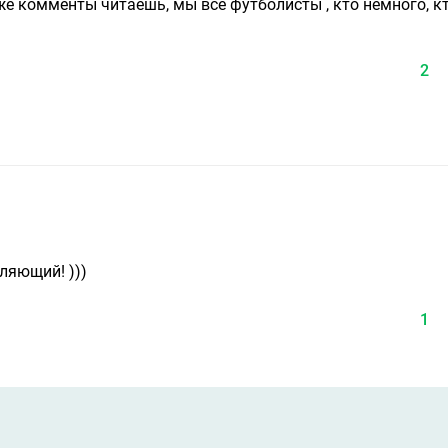
е комменты читаешь, мы все футболисты , кто немного, к
2
ляющий! )))
1