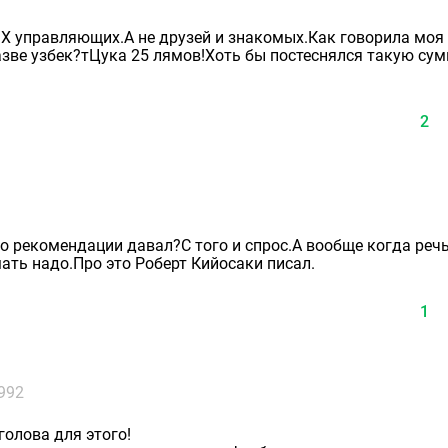
 управляющих.А не друзей и знакомых.Как говорила моя
разве узбек?тЦука 25 лямов!Хоть бы постеснялся такую су
2
о рекомендации давал?С того и спрос.А вообще когда речь
мать надо.Про это Роберт Кийосаки писал.
1
992
голова для этого!