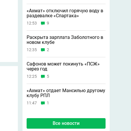
«Ахмат» отключил горячую воду в
раздевалке «Спартака»
12:53
9
Раскрыта зарплата Заболотного в
новом клубе
12:35
2
Сафонов может покинуть «ПСЖ»
через год
12:25
5
«Ахмат» отдает Мансилью другому
клубу РПЛ
11:47
1
Все новости