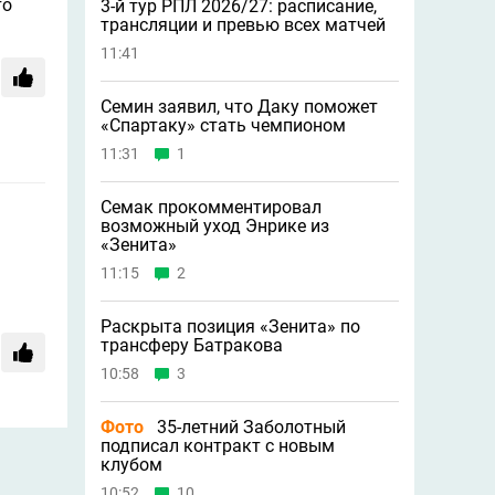
то
3-й тур РПЛ 2026/27: расписание,
трансляции и превью всех матчей
11:41
Семин заявил, что Даку поможет
«Спартаку» стать чемпионом
11:31
1
Семак прокомментировал
возможный уход Энрике из
«Зенита»
11:15
2
Раскрыта позиция «Зенита» по
трансферу Батракова
10:58
3
Фото
35-летний Заболотный
подписал контракт с новым
клубом
10:52
10