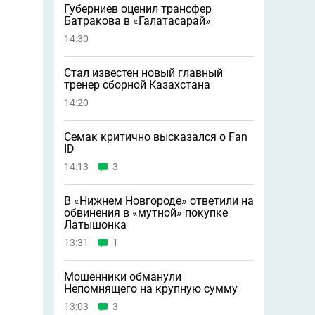
Губерниев оценил трансфер
Батракова в «Галатасарай»
14:30
Стал известен новый главный
тренер сборной Казахстана
14:20
Семак критично высказался о Fan
ID
14:13
3
В «Нижнем Новгороде» ответили на
обвинения в «мутной» покупке
Латышонка
13:31
1
Мошенники обманули
Непомнящего на крупную сумму
13:03
3