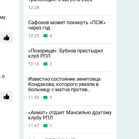
12:28
мму
Сафонов может покинуть «ПСЖ»
через год
12:25
4
«Позорище»: Бубнов пристыдил
клуб РПЛ
12:18
2
 о
Известно состояние зенитовца
Кондакова, которого увезли в
больницу с матча против
«Балтики»
11:59
3
«Ахмат» отдает Мансилью другому
клубу РПЛ
11:47
1