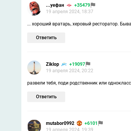
...уефан
+35479
19 апреля 2024, 18:37
... хороший вратарь, херовый ресторатор. Бывае
Ответить
Ziklop
+19097
19 апреля 2024, 20:22
развели тебя, поди родственник или одноклас
Ответить
mutabor0992
+6101
19 апреля 2024, 19:39