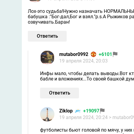
Лох-это судьба!Нужно назначать НОРМАЛЬНЫХ
бабушка :"Бог-дал,Бог и взял."p.s.А Рыжиков 
озвучивать.Баран!
Ответить
mutabor0992
+6101
19 апреля 2024, 20:03
Инфы мало, чтобы делать выводы.Вот кт
бабле и вложениях...То своей башкой ду
Ответить
Ziklop
+19097
19 апреля 2024, 20:24
> mutabor0
футболисты бьют головой по мячу, у них 