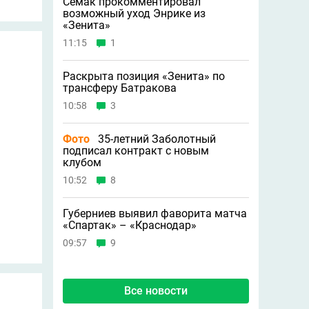
Семак прокомментировал
возможный уход Энрике из
«Зенита»
11:15
1
Раскрыта позиция «Зенита» по
трансферу Батракова
10:58
3
Фото
35-летний Заболотный
подписал контракт с новым
клубом
10:52
8
Губерниев выявил фаворита матча
«Спартак» – «Краснодар»
09:57
9
Все новости