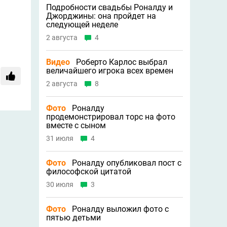
Подробности свадьбы Роналду и
Джорджины: она пройдет на
следующей неделе
2 августа
4
Видео
Роберто Карлос выбрал
величайшего игрока всех времен
2 августа
8
Фото
Роналду
продемонстрировал торс на фото
вместе с сыном
31 июля
4
Фото
Роналду опубликовал пост с
философской цитатой
30 июля
3
Фото
Роналду выложил фото с
пятью детьми