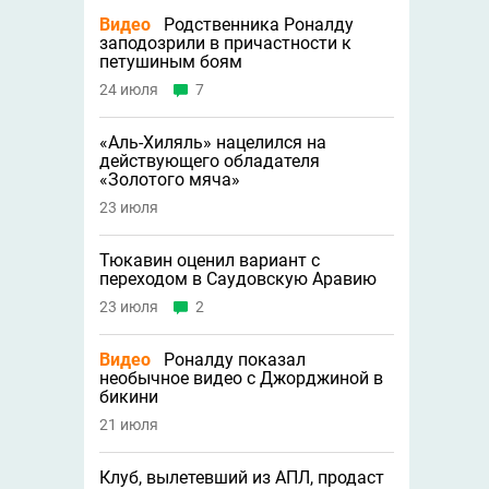
Видео
Родственника Роналду
заподозрили в причастности к
петушиным боям
24 июля
7
«Аль-Хиляль» нацелился на
действующего обладателя
«Золотого мяча»
23 июля
Тюкавин оценил вариант с
переходом в Саудовскую Аравию
23 июля
2
Видео
Роналду показал
необычное видео с Джорджиной в
бикини
21 июля
Клуб, вылетевший из АПЛ, продаст