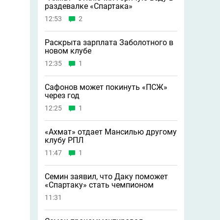
раздевалке «Спартака»
12:53
2
Раскрыта зарплата Заболотного в
новом клубе
12:35
1
Сафонов может покинуть «ПСЖ»
через год
12:25
1
«Ахмат» отдает Мансилью другому
клубу РПЛ
11:47
1
Семин заявил, что Даку поможет
«Спартаку» стать чемпионом
11:31