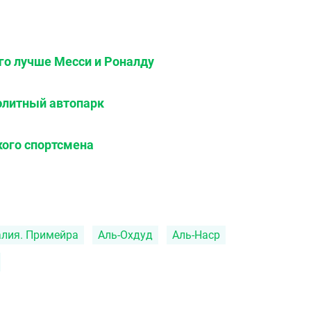
го лучше Месси и Роналду
 элитный автопарк
кого спортсмена
алия. Примейра
Аль-Охдуд
Аль-Наср