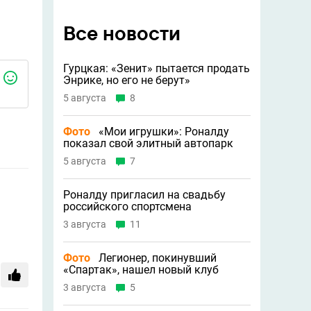
Все новости
Гурцкая: «Зенит» пытается продать
Энрике, но его не берут»
5 августа
8
Фото
«Мои игрушки»: Роналду
показал свой элитный автопарк
5 августа
7
Роналду пригласил на свадьбу
российского спортсмена
3 августа
11
Фото
Легионер, покинувший
«Спартак», нашел новый клуб
3 августа
5