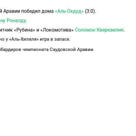
ой Аравии победил дома
«Аль-Охдуд»
(3:0).
ну Роналду
.
щитник «Рубина» и «Локомотива»
Соломон Кверквелия
.
 но у «Аль-Хиляля» игра в запасе.
омбардиров чемпионата Саудовской Аравии.