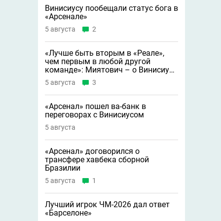
Винисиусу пообещали статус бога в
«Арсенале»
5 августа
2
«Лучше быть вторым в «Реале»,
чем первым в любой другой
команде»: Миятович – о Винисиусе
в «Арсенале»
5 августа
3
«Арсенал» пошел ва-банк в
переговорах с Винисиусом
5 августа
«Арсенал» договорился о
трансфере хавбека сборной
Бразилии
5 августа
1
Лучший игрок ЧМ-2026 дал ответ
«Барселоне»