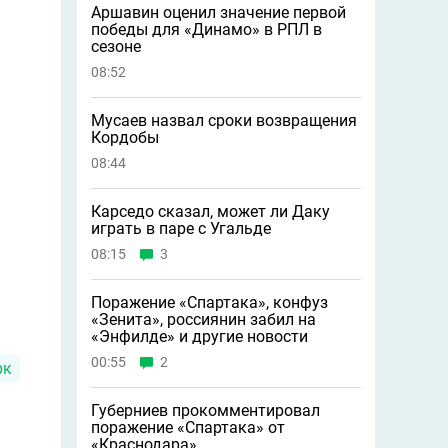
Аршавин оценил значение первой
победы для «Динамо» в РПЛ в
сезоне
08:52
Мусаев назвал сроки возвращения
Кордобы
08:44
Карседо сказал, может ли Даку
играть в паре с Угальде
08:15
3
Поражение «Спартака», конфуз
«Зенита», россиянин забил на
«Энфилде» и другие новости
00:55
2
рк
Губерниев прокомментировал
поражение «Спартака» от
«Краснодара»