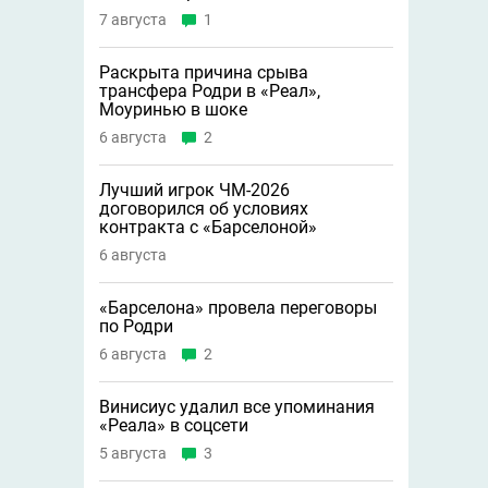
7 августа
1
Раскрыта причина срыва
трансфера Родри в «Реал»,
Моуринью в шоке
6 августа
2
Лучший игрок ЧМ-2026
договорился об условиях
контракта с «Барселоной»
6 августа
«Барселона» провела переговоры
по Родри
6 августа
2
Винисиус удалил все упоминания
«Реала» в соцсети
5 августа
3