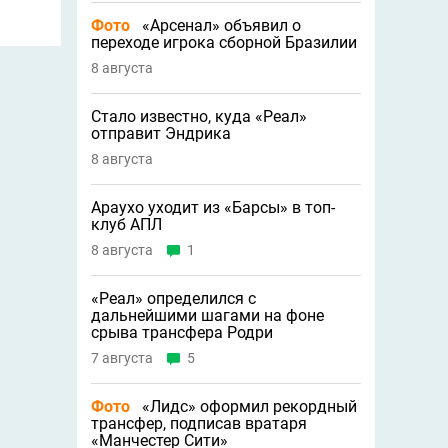
Фото
«Арсенал» объявил о
переходе игрока сборной Бразилии
8 августа
Стало известно, куда «Реал»
отправит Эндрика
8 августа
Араухо уходит из «Барсы» в топ-
клуб АПЛ
8 августа
1
«Реал» определился с
дальнейшими шагами на фоне
срыва трансфера Родри
7 августа
5
Фото
«Лидс» оформил рекордный
трансфер, подписав вратаря
«Манчестер Сити»