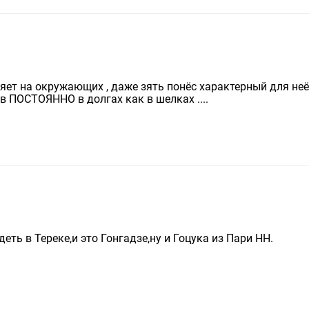
яет на окружающих , даже зять понёс характерный для неё
тов ПОСТОЯННО в долгах как в шелках ....
еть в Тереке,и это Гонгадзе,ну и Гоцука из Пари НН.