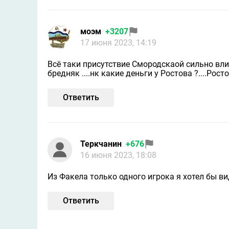
моэм
+3207
17 июня 2023, 14:19
Всё таки присутствие Смородскаой сильно вли
бредняк ....нк какие деньги у Ростова ?....Рос
Ответить
Теркчанин
+676
16 июня 2023, 18:08
Из Факела только одного игрока я хотел бы вид
Ответить