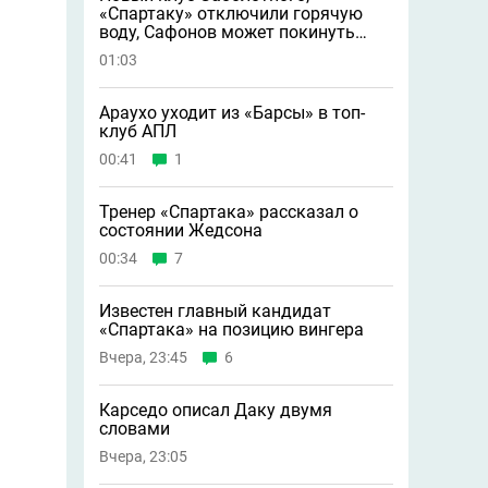
«Спартаку» отключили горячую
воду, Сафонов может покинуть
«ПСЖ» и другие новости
01:03
Араухо уходит из «Барсы» в топ-
клуб АПЛ
00:41
1
Тренер «Спартака» рассказал о
состоянии Жедсона
00:34
7
Известен главный кандидат
«Спартака» на позицию вингера
Вчера, 23:45
6
Карседо описал Даку двумя
словами
Вчера, 23:05