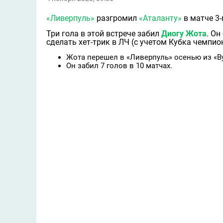
«Ливерпуль»
разгромил
«Аталанту»
в матче 3-
Три гола в этой встрече забил
Диогу Жота
. Он
сделать хет-трик в ЛЧ (с учетом Кубка чемпио
Жота перешел в «Ливерпуль» осенью из «В
Он забил 7 голов в 10 матчах.