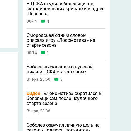
В ЦСКА осудили болельщиков,
скандировавших кричалки в адрес
Шевелева
00:44
4
Смородская одним словом
описала игру «Локомотива» на
старте сезона
00:14
1
Бабаев высказался о нулевой
ничьей ЦСКА с «Ростовом»
Вчера, 23:50
3
Видео
«Локомотив» обратился к
болельщикам после неудачного
старта сезона
Вчера, 23:36
Соболев озвучил личную цель на
сезон: «Надеюсь, получится»