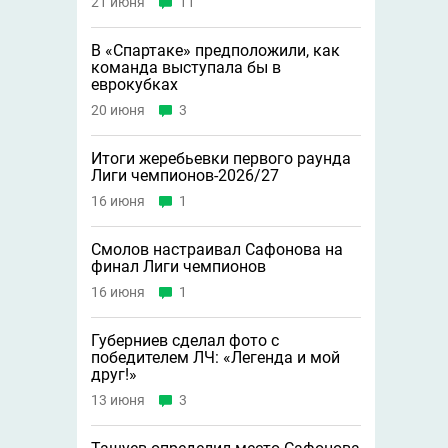
21 июня
11
В «Спартаке» предположили, как
команда выступала бы в
еврокубках
20 июня
3
Итоги жеребьевки первого раунда
Лиги чемпионов-2026/27
16 июня
1
Смолов настраивал Сафонова на
финал Лиги чемпионов
16 июня
1
Губерниев сделал фото с
победителем ЛЧ: «Легенда и мой
друг!»
13 июня
3