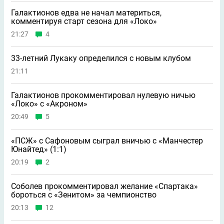
Галактионов едва не начал материться,
комментируя старт сезона для «Локо»
21:27
4
33-летний Лукаку определился с новым клубом
21:11
Галактионов прокомментировал нулевую ничью
«Локо» с «Акроном»
20:49
5
«ПСЖ» с Сафоновым сыграл вничью с «Манчестер
Юнайтед» (1:1)
20:19
2
Соболев прокомментировал желание «Спартака»
бороться с «Зенитом» за чемпионство
20:13
12