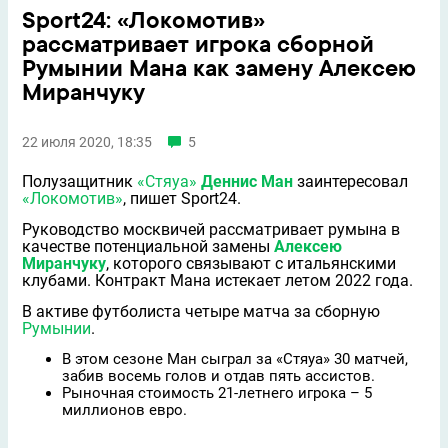
Sport24: «Локомотив»
рассматривает игрока сборной
Румынии Мана как замену Алексею
Миранчуку
22 июля 2020, 18:35
5
Полузащитник
«Стяуа»
Деннис Ман
заинтересовал
«Локомотив»
, пишет Sport24.
Руководство москвичей рассматривает румына в
качестве потенциальной замены
Алексею
Миранчуку
, которого связывают с итальянскими
клубами. Контракт Мана истекает летом 2022 года.
В активе футболиста четыре матча за сборную
Румынии
.
В этом сезоне Ман сыграл за «Стяуа» 30 матчей,
забив восемь голов и отдав пять ассистов.
Рыночная стоимость 21-летнего игрока – 5
миллионов евро.