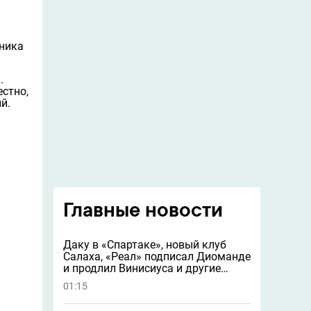
ника
.
естно,
й.
Главные новости
Даку в «Спартаке», новый клуб
Салаха, «Реал» подписал Диоманде
и продлил Винисиуса и другие
новости
01:15