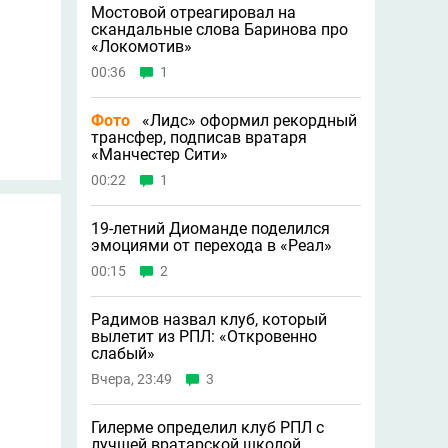
Мостовой отреагировал на
скандальные слова Баринова про
«Локомотив»
00:36
1
Фото
«Лидс» оформил рекордный
трансфер, подписав вратаря
«Манчестер Сити»
00:22
1
19-летний Диоманде поделился
эмоциями от перехода в «Реал»
00:15
2
Радимов назвал клуб, который
вылетит из РПЛ: «Откровенно
слабый»
Вчера, 23:49
3
Гилерме определил клуб РПЛ с
лучшей вратарской школой