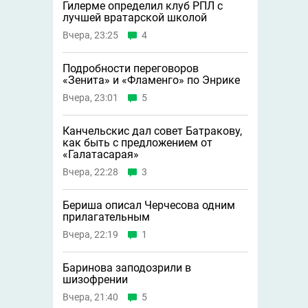
Гилерме определил клуб РПЛ с
лучшей вратарской школой
Вчера, 23:25
4
Подробности переговоров
«Зенита» и «Фламенго» по Энрике
Вчера, 23:01
5
Канчельскис дал совет Батракову,
как быть с предложением от
«Галатасарая»
Вчера, 22:28
3
Бериша описал Черчесова одним
прилагательным
Вчера, 22:19
1
Баринова заподозрили в
шизофрении
Вчера, 21:40
5