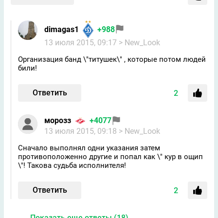
dimagas1
+988
13 июля 2015, 09:17
> New_Look
Организация банд \"титушек\" , которые потом людей
били!
Ответить
2
морозз
+4077
13 июля 2015, 09:18
> New_Look
Сначало выполнял одни указания затем
противоположенно другие и попал как \" кур в ощип
\"! Такова судьба исполнителя!
Ответить
2
Показать еще ответы (18)