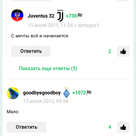
Juventus 32
+730
13 июля 2015, 11:28
> dimagas1
С мечты всё и начинается.
Ответить
2
Показать еще ответы (5)
gооdbyegoodbоy
+1072
13 июля 2015, 09:58
Мало
Ответить
4