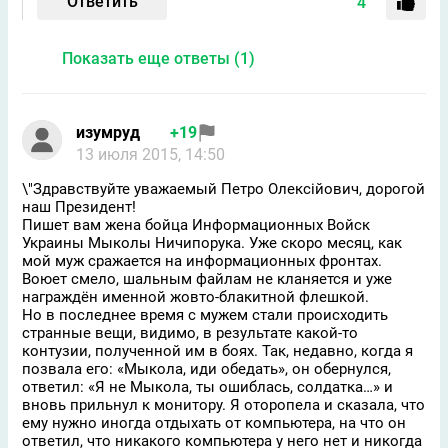
Ответить
4
Показать еще ответы (1)
изумруд
+19
13 июля 2015, 14:50
\"Здравствуйте уважаемый Петро Олексійович, дорогой
наш Президент!
Пишет вам жена бойца Информационных Войск
Украины Мыколы Ничипорука. Уже скоро месяц, как
мой муж сражается на информационных фронтах.
Воюет смело, шальным файлам не кланяется и уже
награждён именной жовто-блакитной флешкой.
Но в последнее время с мужем стали происходить
странные вещи, видимо, в результате какой-то
контузии, полученной им в боях. Так, недавно, когда я
позвала его: «Мыкола, иди обедать», он обернулся,
ответил: «Я не Мыкола, ты ошиблась, солдатка…» и
вновь прильнул к монитору. Я оторопела и сказала, что
ему нужно иногда отдыхать от компьютера, на что он
ответил, что никакого компьютера у него нет и никогда