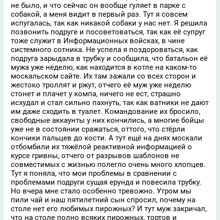
не было, и что сейчас он вообще гуляет в парке с
собакой, а меня видит в первый раз. Тут я совсем
испугалась, так как никакой собаки у нас нет. Я решила
позвонить подруге и посоветоваться, так как её супруг
тоже служит в Информационных войсках, в чине
системного сотника. Не успела я поздороваться, как
подруга зарыдала в трубку и сообщила, что батальон её
мужа уже неделю, как находится в котле на каком-то
москальском сайте. Их там зажали со всех сторон и
жестоко троллят и ржут, отчего её муж уже неделю
стонет и плачет у компа, ничего не ест, страшно
исхудал и стал сильно пахнуть, так как ватники не дают
им даже сходить в туалет. Командование их бросило,
свободные аккаунты у них кончились, а многие бойцы
уже не в состоянии сражаться, оттого, что стёрли
кончики пальцев до кости. А тут ещё на днях москали
отбомбили их тяжёлой реактивной информацией о
курсе гривны, отчего от разрывов шаблонов не
совместимых с жизнью полегло очень много хлопцев.
Тут я поняла, что мои проблемы в сравнении с
проблемами подруги сущая ерунда и повесила трубку.
Но вчера мне стало особенно тревожно. Утром мы
пили чай и наш пятилетний сын спросил, почему на
столе нет его любимых пирожных? И тут муж закричал,
что на столе полно всяких пирожных, тортов и