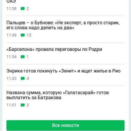
ОАЭ
11:58
2
Пальцев – о Бубнове: «Не эксперт, а просто старик,
его слова надо делить на два»
11:49
15
«Барселона» провела переговоры по Родри
11:34
1
Энрике готов покинуть «Зенит» и ищет жилье в Рио
11:20
4
Названа сумма, которую «Галатасарай» готов
выплатить за Батракова
11:01
3
Все новости