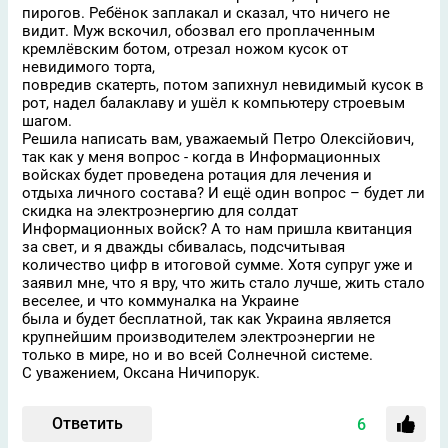
пирогов. Ребёнок заплакал и сказал, что ничего не
видит. Муж вскочил, обозвал его проплаченным
кремлёвским ботом, отрезал ножом кусок от
невидимого торта,
повредив скатерть, потом запихнул невидимый кусок в
рот, надел балаклаву и ушёл к компьютеру строевым
шагом.
Решила написать вам, уважаемый Петро Олексійович,
так как у меня вопрос - когда в Информационных
войсках будет проведена ротация для лечения и
отдыха личного состава? И ещё один вопрос – будет ли
скидка на электроэнергию для солдат
Информационных войск? А то нам пришла квитанция
за свет, и я дважды сбивалась, подсчитывая
количество цифр в итоговой сумме. Хотя супруг уже и
заявил мне, что я вру, что жить стало лучше, жить стало
веселее, и что коммуналка на Украине
была и будет бесплатной, так как Украина является
крупнейшим производителем электроэнергии не
только в мире, но и во всей Солнечной системе.
С уважением, Оксана Ничипорук.
Ответить
6