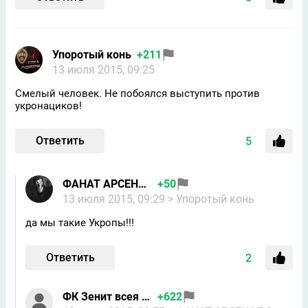
Упоротый конь
+211
13 июля 2015, 09:25
Смелый человек. Не побоялся выступить против
укронациков!
Ответить
5
ФАНАТ АРСЕНАЛ 2
+50
13 июля 2015, 09:29
> Упоротый конь
да мы такие Укропы!!!
Ответить
2
ФК Зенит всея Руси
+622