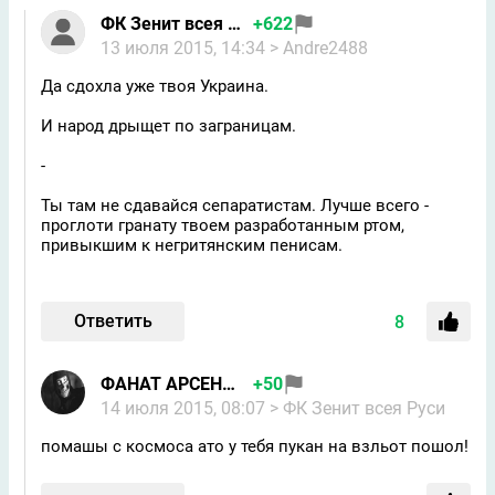
ФК Зенит всея Руси
+622
13 июля 2015, 14:34
> Andre2488
Да сдохла уже твоя Украина.
И народ дрыщет по заграницам.
-
Ты там не сдавайся сепаратистам. Лучше всего -
проглоти гранату твоем разработанным ртом,
привыкшим к негритянским пeнисам.
Ответить
8
ФАНАТ АРСЕНАЛ 2
+50
14 июля 2015, 08:07
> ФК Зенит всея Руси
помашы с космоса ато у тебя пукан на взльот пошол!