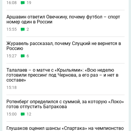
16:08
19
Аршавин ответил Овечкину, почему футбол – спорт
номер один в России
15:55
2
Журавель рассказал, почему Слуцкий не вернется в
Россию
15:27
6
Талалаев – о матче с «Крыльями»: «Всю неделю
готовили прессинг под Чернова, а его раз – и нет в
составе»
15:18
Ротенберг определился с суммой, за которую «Локо»
готов отпустить Батракова
15:00
12
Глушаков оценил шансы «Спартака» на чемпионство