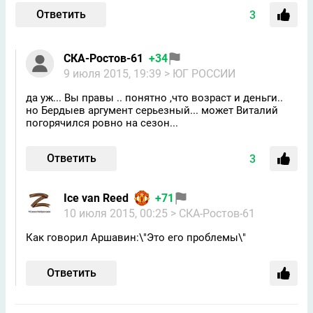
Ответить
3
СКА-Ростов-61
+34
9 июля 2015, 19:39
> ЮГ РОССИИ
да уж... Вы правы .. понятно ,что возраст и деньги..
но Бердыев аргумент серьезный... может Виталий
погорячился ровно на сезон...
Ответить
3
Ice van Reed
+71
10 июля 2015, 00:25
> СКА-Ростов-61
Как говорил Аршавин:\"Это его проблемы\"
Ответить