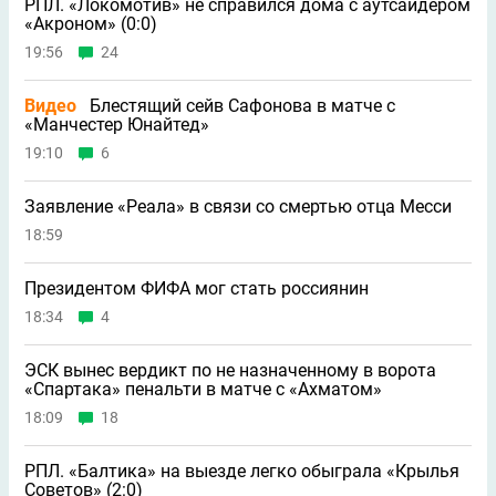
РПЛ. «Локомотив» не справился дома с аутсайдером
«Акроном» (0:0)
19:56
24
Видео
Блестящий сейв Сафонова в матче с
«Манчестер Юнайтед»
19:10
6
Заявление «Реала» в связи со смертью отца Месси
18:59
Президентом ФИФА мог стать россиянин
18:34
4
ЭСК вынес вердикт по не назначенному в ворота
«Спартака» пенальти в матче с «Ахматом»
18:09
18
РПЛ. «Балтика» на выезде легко обыграла «Крылья
Советов» (2:0)