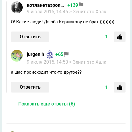
котланетаэропортнаш
+139
9 июля 2015, 14:46
> Зенит это Халк
О! Какие люди! Дзюба Кержакову не брат!))))))))))
Ответить
1
jurgen h
+65
9 июля 2015, 14:50
> Зенит это Халк
а щас происходит что-то другое??
Ответить
1
Показать еще ответы (6)