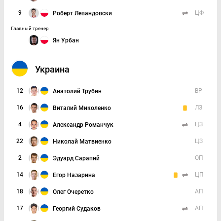
9
ЦФ
Роберт Левандовски
Главный тренер
Ян Урбан
Украина
12
ВР
Анатолий Трубин
16
ЛЗ
Виталий Миколенко
4
ЦЗ
Александр Романчук
22
ЦЗ
Николай Матвиенко
2
ОП
Эдуард Сарапий
14
ЦП
Егор Назарина
18
АП
Олег Очеретко
17
АП
Георгий Судаков