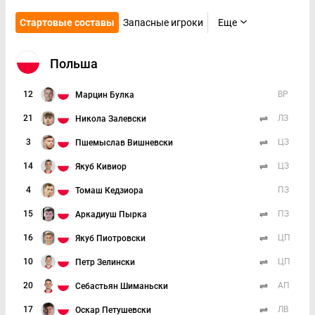
Стартовые составы
Запасные игроки
Еще
Польша
12
ВР
Марцин Булка
21
ЛЗ
Никола Залевски
3
ЦЗ
Пшемыслав Вишневски
14
ЦЗ
Якуб Кивиор
4
ПЗ
Томаш Кедзиора
15
ПЗ
Аркадиуш Пырка
16
ЦП
Якуб Пиотровски
10
ЦП
Петр Зелински
20
АП
Себастьян Шиманьски
17
ЛВ
Оскар Петушевски