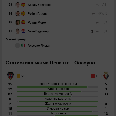
23
ЛВ
Абель Бретонес
14
(К)
ЛВ
Рубен Гарсия
18
ЦФ
Рауль Моро
11
ЦФ
Анте Будимир
Главный тренер
Алессио Лиски
Статистика матча Леванте - Осасуна
2
1
35
Всего ударов по воротам
5
12
Удары в створ
3
67
Владение мячом %
33
0
Красные карточки
1
2
Желтые карточки
0
15
Угловые удары
1
11
Нарушения
13