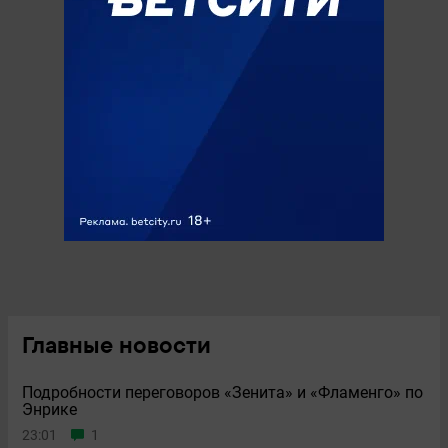
Главные новости
Подробности переговоров «Зенита» и «Фламенго» по
Энрике
23:01
1