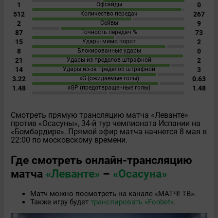
1
Офсайды
0
512
Количество передач
267
2
Сейвы
9
87
Точность передач %
73
15
Удары мимо ворот
2
8
Блокированные удары
0
21
Удары из пределов штрафной
2
14
Удары из-за пределов штрафной
3
3.22
xG (ожидаемые голы)
0.63
1.48
xGP (предотвращенные голы)
1.48
Смотреть прямую трансляцию матча «Леванте»
против «Осасуны», 34-й тур чемпионата Испании на
«Бомбардире». Прямой эфир матча начнется 8 мая в
22:00 по московскому времени.
Где смотреть онлайн-трансляцию
матча
«Леванте»
–
«Осасуна»
Матч можно посмотреть на канале «МАТЧ! ТВ».
Также игру будет
транслировать «Fonbet».