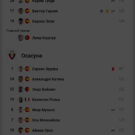
26
ПВ
Карим Тунде
17
ЦФ
Виктор Гарсия
19
ЦФ
Карлос Эспи
Главный тренер
Луиш Каштру
Осасуна
1
ВР
Серхио Эррера
24
ЦЗ
Алехандро Катена
22
ЦЗ
Энцо Бойомо
19
ПЗ
Валентен Розье
8
ОП
Икер Муньос
7
ЦП
Хон Монкайола
10
ЦП
Аймар Орос