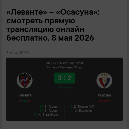
«Леванте» – «Осасуна»:
смотреть прямую
трансляцию онлайн
бесплатно, 8 мая 2026
8 мая, 20:50
08.05.2026, пятница, 22:00
Испания. Примера, 35 тур
3 : 2
Завершен
Леванте
Осасуна
35'
В. Гарсия
3'
Д. Тольян (АГ)
37'
В. Гарсия
11'
А. Будимир
90'
К. Этта-Эйонг