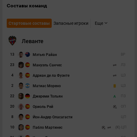
Составы команд
Стартовые составы
Запасные игроки
Еще
Леванте
13
ВР
Мэтью Райан
23
ЛЗ
Мануэль Санчес
4
ЦЗ
Адриан де ла Фуэнте
2
ЦЗ
Матиас Морено
22
ПЗ
Джереми Тольян
20
ОП
Ориоль Рей
8
ЦП
Йон-Андер Оласагасти
10
(К)
ЦП
Пабло Мартинес