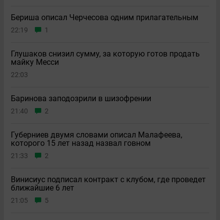
Бериша описал Черчесова одним прилагательным
22:19
1
Глушаков снизил сумму, за которую готов продать
майку Месси
22:03
Баринова заподозрили в шизофрении
21:40
2
Губерниев двумя словами описал Малафеева,
которого 15 лет назад назвал говном
21:33
2
Винисиус подписал контракт с клубом, где проведет
ближайшие 6 лет
21:05
5