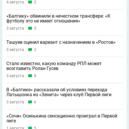
4 августа
2
«Балтику» обвинили в нечестном трансфере: «К
футболу это не имеет отношения»
3 августа
5
Ташуев оценил вариант с назначением в «Ростов»
3 августа
2
Стало известно, какую команду РПЛ может
возглавить Ролан Гусев
3 августа
8
В «Балтике» рассказали об условиях перехода
Латышонка из «Зенита» через клуб Первой лиги
3 августа
6
«Сочи» Осинькина сенсационно проиграл в Первой
лиге
1 августа
5