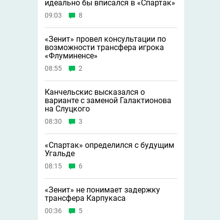
идеально бы вписался в «Спартак»
09:03
8
«Зенит» провел консультации по
возможности трансфера игрока
«Флуминенсе»
08:55
2
Канчельскис высказался о
варианте с заменой Галактионова
на Слуцкого
08:30
3
«Спартак» определился с будущим
Угальде
08:15
6
«Зенит» не понимает задержку
трансфера Карпукаса
00:36
5