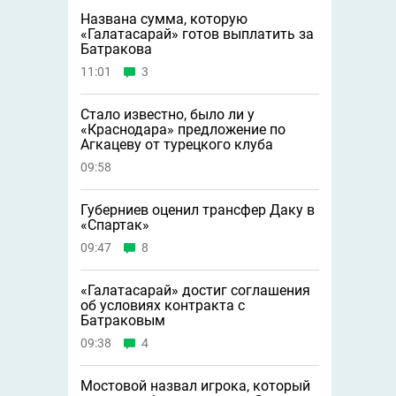
Названа сумма, которую
«Галатасарай» готов выплатить за
Батракова
11:01
3
Стало известно, было ли у
«Краснодара» предложение по
Агкацеву от турецкого клуба
09:58
Губерниев оценил трансфер Даку в
«Спартак»
09:47
8
«Галатасарай» достиг соглашения
об условиях контракта с
Батраковым
09:38
4
Мостовой назвал игрока, который