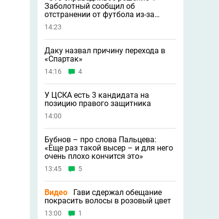
Заболотный сообщил об
отстранении от футбола из-за
допинга
14:23
Даку назвал причину перехода в
«Спартак»
14:16
4
У ЦСКА есть 3 кандидата на
позицию правого защитника
14:00
Бубнов – про слова Пальцева:
«Ещe раз такой высер – и для него
очень плохо кончится это»
13:45
5
Видео
Гави сдержал обещание
покрасить волосы в розовый цвет
13:00
1