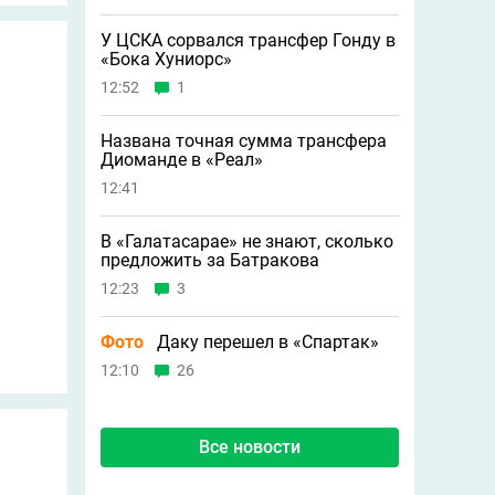
У ЦСКА сорвался трансфер Гонду в
«Бока Хуниорс»
12:52
1
Названа точная сумма трансфера
Диоманде в «Реал»
12:41
В «Галатасарае» не знают, сколько
предложить за Батракова
12:23
3
Фото
Даку перешел в «Спартак»
12:10
26
Все новости