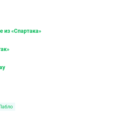
е из «Спартака»
так»
ху
Пабло