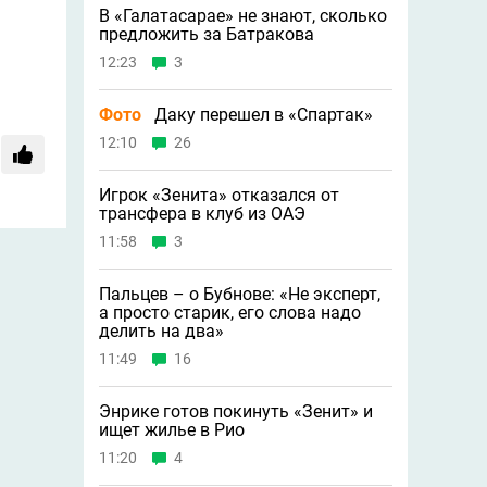
В «Галатасарае» не знают, сколько
предложить за Батракова
12:23
3
Фото
Даку перешел в «Спартак»
12:10
26
Игрок «Зенита» отказался от
трансфера в клуб из ОАЭ
11:58
3
Пальцев – о Бубнове: «Не эксперт,
а просто старик, его слова надо
делить на два»
11:49
16
Энрике готов покинуть «Зенит» и
ищет жилье в Рио
11:20
4