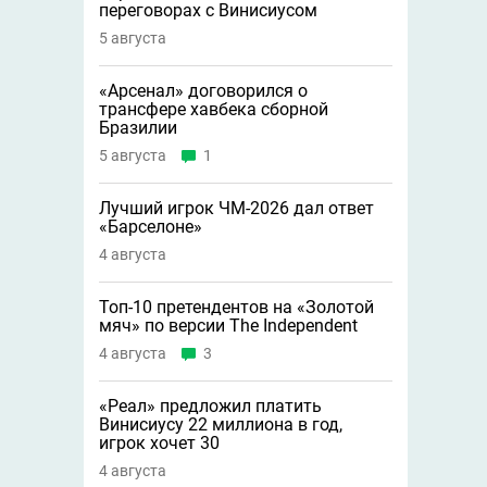
переговорах с Винисиусом
5 августа
«Арсенал» договорился о
трансфере хавбека сборной
Бразилии
5 августа
1
Лучший игрок ЧМ-2026 дал ответ
«Барселоне»
4 августа
Топ-10 претендентов на «Золотой
мяч» по версии The Independent
4 августа
3
«Реал» предложил платить
Винисиусу 22 миллиона в год,
игрок хочет 30
4 августа