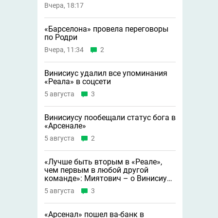
Вчера, 18:17
«Барселона» провела переговоры
по Родри
Вчера, 11:34
2
Винисиус удалил все упоминания
«Реала» в соцсети
5 августа
3
Винисиусу пообещали статус бога в
«Арсенале»
5 августа
2
«Лучше быть вторым в «Реале»,
чем первым в любой другой
команде»: Миятович – о Винисиусе
в «Арсенале»
5 августа
3
«Арсенал» пошел ва-банк в