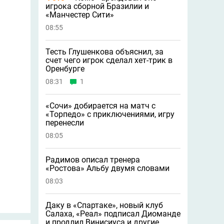
игрока сборной Бразилии и
«Манчестер Сити»
08:55
Тесть Глушенкова объяснил, за
счет чего игрок сделал хет-трик в
Оренбурге
08:31
1
«Сочи» добирается на матч с
«Торпедо» с приключениями, игру
перенесли
08:05
Радимов описал тренера
«Ростова» Альбу двумя словами
08:03
Даку в «Спартаке», новый клуб
Салаха, «Реал» подписал Диоманде
и продлил Винисиуса и другие