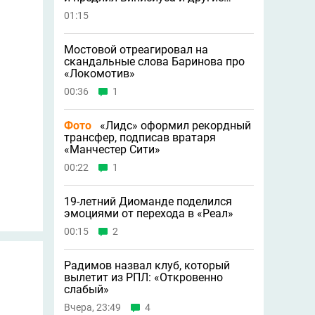
новости
01:15
Мостовой отреагировал на
скандальные слова Баринова про
«Локомотив»
00:36
1
Фото
«Лидс» оформил рекордный
трансфер, подписав вратаря
«Манчестер Сити»
00:22
1
19-летний Диоманде поделился
эмоциями от перехода в «Реал»
00:15
2
Радимов назвал клуб, который
вылетит из РПЛ: «Откровенно
слабый»
Вчера, 23:49
4