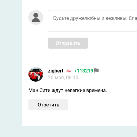
Отправить
zigbert
+113219
20 мая, 08:10
Ман Сити ждут нелегкие времена.
Ответить