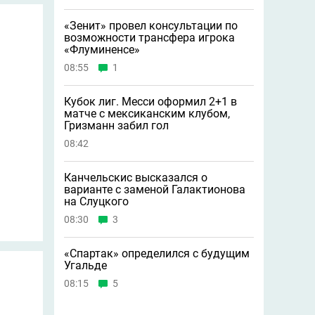
«Зенит» провел консультации по
возможности трансфера игрока
«Флуминенсе»
08:55
1
Кубок лиг. Месси оформил 2+1 в
матче с мексиканским клубом,
Гризманн забил гол
08:42
Канчельскис высказался о
варианте с заменой Галактионова
на Слуцкого
08:30
3
«Спартак» определился с будущим
Угальде
08:15
5