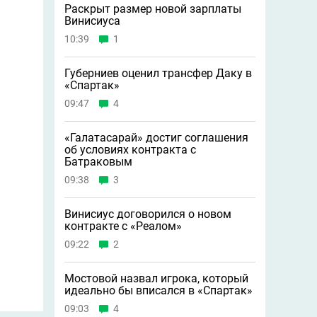
Раскрыт размер новой зарплаты
Винисиуса
10:39
1
Губерниев оценил трансфер Даку в
«Спартак»
09:47
4
«Галатасарай» достиг соглашения
об условиях контракта с
Батраковым
09:38
3
Винисиус договорился о новом
контракте с «Реалом»
09:22
2
Мостовой назвал игрока, который
идеально бы вписался в «Спартак»
09:03
4