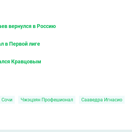
ев вернулся в Россию
л в Первой лиге
вался Кравцовым
Сочи
Чжэцзян Профешионал
Сааведра Игнасио