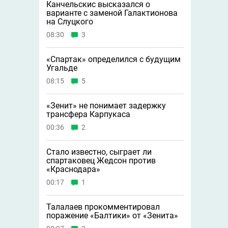
Канчельскис высказался о
варианте с заменой Галактионова
на Слуцкого
08:30
3
«Спартак» определился с будущим
Угальде
08:15
5
«Зенит» не понимает задержку
трансфера Карпукаса
00:36
2
Стало известно, сыграет ли
спартаковец Жедсон против
«Краснодара»
00:17
1
Талалаев прокомментировал
поражение «Балтики» от «Зенита»