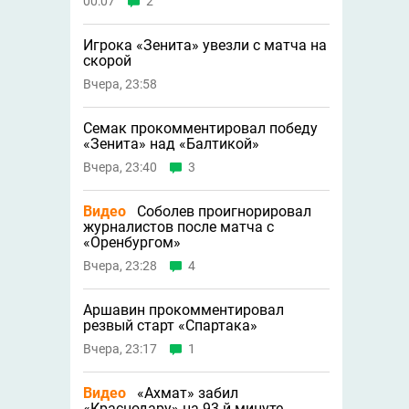
00:07
2
Игрока «Зенита» увезли с матча на
скорой
Вчера, 23:58
Семак прокомментировал победу
«Зенита» над «Балтикой»
Вчера, 23:40
3
Видео
Соболев проигнорировал
журналистов после матча с
«Оренбургом»
Вчера, 23:28
4
Аршавин прокомментировал
резвый старт «Спартака»
Вчера, 23:17
1
Видео
«Ахмат» забил
«Краснодару» на 93-й минуте