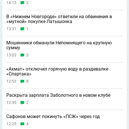
14:13
2
В «Нижнем Новгороде» ответили на обвинения в
«мутной» покупке Латышонка
13:31
1
Мошенники обманули Непомнящего на крупную
сумму
13:03
3
«Ахмат» отключил горячую воду в раздевалке
«Спартака»
12:53
8
Раскрыта зарплата Заболотного в новом клубе
12:35
2
Сафонов может покинуть «ПСЖ» через год
12:25
4