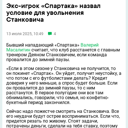
Экс-игрок «Спартака» назвал
условие для увольнения
Станковича
13 июля 2025, 10:49
4
Бывший нападающий «Спартака»
Валерий
Масалитин
считает, что клуб расстанется с главным
тренером Деяном Станковичем, если команда
провалится до зимней паузы.
«Если в этом сезоне у Станковича не получится, то
он покинет «Спартак». Он уйдeт, получит неустойку, а
что потом с его футболистами делать? Кредит
доверия у него меньше, а спрос будет больше. Если
он провалится до зимней паузы, то с ним
расстанутся. В первое полугодие они все там
обнимались, говорили, что семья, но конфетно-
букетный период закончился.
Сейчас надо пожeстче смотреть на Станковича. Все
его неудачи будут острее восприниматься. Если что,
придeтся резать по живому. Стоят задачи,
потрачены деньги, сделали на тебя ставку, поэтому