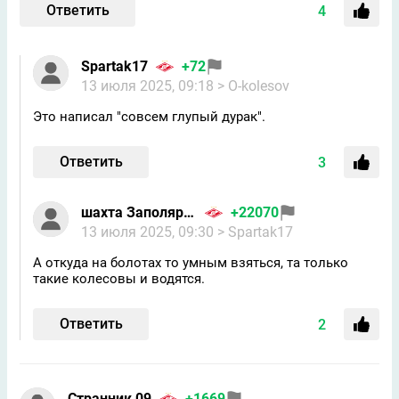
Ответить
4
Spartak17
+72
13 июля 2025, 09:18
> O-kolesov
Это написал "совсем глупый дурак".
Ответить
3
шахта Заполярная
+22070
13 июля 2025, 09:30
> Spartak17
А откуда на болотах то умным взяться, та только
такие колесовы и водятся.
Ответить
2
Странник 09
+1669