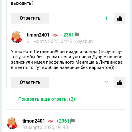
выходить?
Ответить
1
timon2401
+2361
31 марта 2025, 04:42
> oyabun
У нас есть Литвинов!!! он везде и всегда (тьфу-тьфу-
тьфу, чтобы без травм)..если уж вчера Дуарте налево
запихнули имея профильного Мангаша а Литвинова
в центр, то тут вообще наверное без вариантов))
Ответить
2
Показать еще ответы (2)
timon2401
+2361
31 марта 2025, 04:43