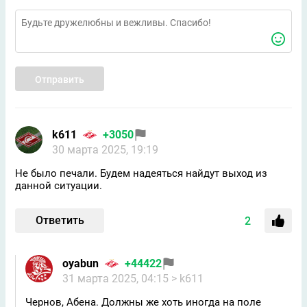
Отправить
k611
+3050
30 марта 2025, 19:19
Не было печали. Будем надеяться найдут выход из
данной ситуации.
Ответить
2
oyabun
+44422
31 марта 2025, 04:15
> k611
Чернов, Абена. Должны же хоть иногда на поле