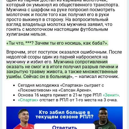
который он умыкнул из общественного транспорта.
Мужчина с шарфом на руке попросил посмотреть
молоточек и после того как получил его в руки
просто выкинул в сторону. На вопросительный
взгляд владельца молотка мужчина заявил, что
гонять с молоточком настоящим футбольным
хулиганам нельзя.
«Ты что, ***? Зачем ты его носишь, как баба?».
Впрочем, этот поступок оказался ошибочным. После
недолгой ссоры один из парней набросился на
мужчину и избил его.
Мужчина сопротивления
оказать не смог и в итоге получил разрыв печени и
закрытую травму живота, а также множественные
ушибы. Сейчас он в больнице
», – написал источник.
Сегодня молодежка «Спартака» сыграет с
«Локомотивом» на «Сапсан Арене».
Основа 16 марта примет в 21-м туре РПЛ
«Зенит»
.
«Спартак»
отстает в РПЛ от 1-го места на 3 очка.