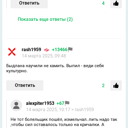
Ответить
4
Показать еще ответы (2)
rash1959
+13466
14 марта 2025, 09:48
Быдлана научили не хамить. Выпил - веди себя
культурно.
Ответить
2
alexpiter1953
+67
14 марта 2025, 10:17
> rash1959
Не тот болельщик пошёл, измельчал..пить надо так
,чтобы сил оставалось только на кричалки. А