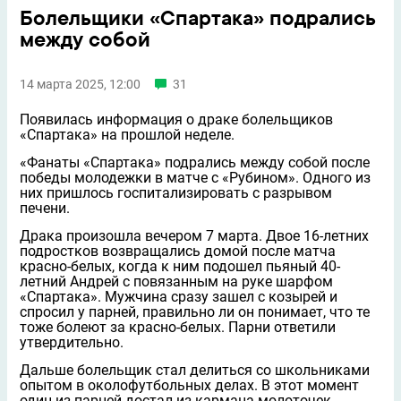
Болельщики «Спартака» подрались
между собой
14 марта 2025, 12:00
31
Появилась информация о драке болельщиков
«Спартака» на прошлой неделе.
«Фанаты «Спартака» подрались между собой после
победы молодeжки в матче с «Рубином». Одного из
них пришлось госпитализировать с разрывом
печени.
Драка произошла вечером 7 марта. Двое 16-летних
подростков возвращались домой после матча
красно-белых, когда к ним подошeл пьяный 40-
летний Андрей с повязанным на руке шарфом
«Спартака». Мужчина сразу зашeл с козырей и
спросил у парней, правильно ли он понимает, что те
тоже болеют за красно-белых. Парни ответили
утвердительно.
Дальше болельщик стал делиться со школьниками
опытом в околофутбольных делах. В этот момент
один из парней достал из кармана молоточек,