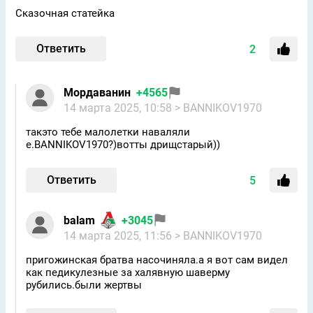
Сказочная статейка
Ответить
2
Мордаванин
+4565
14 марта 2025, 10:58
> BANNIKOV1970
такэто тебе малолетки наваляли
е.BANNIKOV1970?)вотты дрищстарый))
Ответить
5
balam
+3045
14 марта 2025, 11:56
> BANNIKOV1970
пригожинская братва насочиняла.а я вот сам видел
как педикулезные за халявную шаверму
рубились.были жертвы