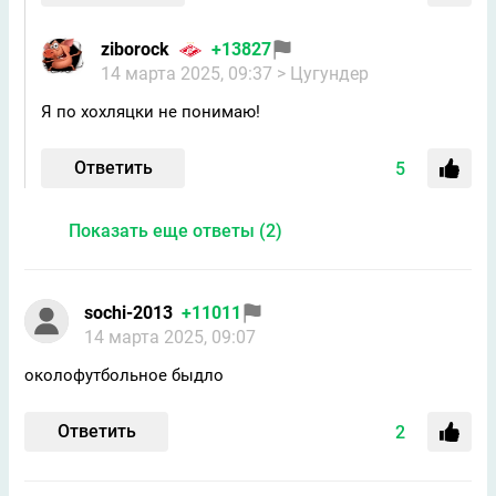
ziborock
+13827
14 марта 2025, 09:37
> Цугундeр
Я по хохляцки не понимаю!
Ответить
5
Показать еще ответы (2)
sochi-2013
+11011
14 марта 2025, 09:07
околофутбольное быдло
Ответить
2