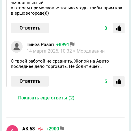
чмооошныыый
а втвоём примосковье только ягоды грибы прям как
в ершовегороде)))
Ответить
8
Тинез Розоп
+8991
14 марта 2025, 10:32
> Мордаванин
С твоей работой не сравнить. Жопой на Авито
последнее дело торговать. Не болит ещё?…
Ответить
5
Показать еще ответы (2)
АК 68
+2900