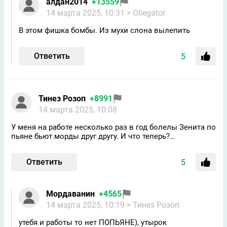
алдан2014
+13559
14 марта 2025, 10:31
> Ollegator
В этом фишка бомбы. Из мухи слона вылепить
Ответить
5
Тинез Розоп
+8991
14 марта 2025, 10:08
У меня на работе несколько раз в год болелы Зенита по
пьяне бьют морды друг другу. И что теперь?…
Ответить
5
Мордаванин
+4565
14 марта 2025, 10:19
> Тинез Розоп
утебя и работы то нет ПОПЬЯНЕ), утырок