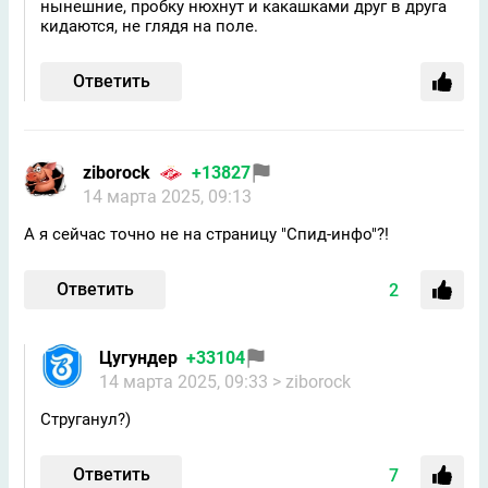
нынешние, пробку нюхнут и какашками друг в друга
кидаются, не глядя на поле.
Ответить
ziborock
+13827
14 марта 2025, 09:13
А я сейчас точно не на страницу "Спид-инфо"?!
Ответить
2
Цугундeр
+33104
14 марта 2025, 09:33
> ziborock
Струганул?)
Ответить
7