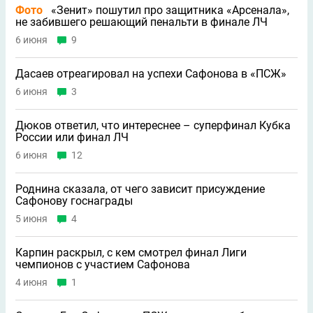
Фото
«Зенит» пошутил про защитника «Арсенала»,
не забившего решающий пенальти в финале ЛЧ
6 июня
9
Дасаев отреагировал на успехи Сафонова в «ПСЖ»
6 июня
3
Дюков ответил, что интереснее – суперфинал Кубка
России или финал ЛЧ
6 июня
12
Роднина сказала, от чего зависит присуждение
Сафонову госнаграды
5 июня
4
Карпин раскрыл, с кем смотрел финал Лиги
чемпионов с участием Сафонова
4 июня
1