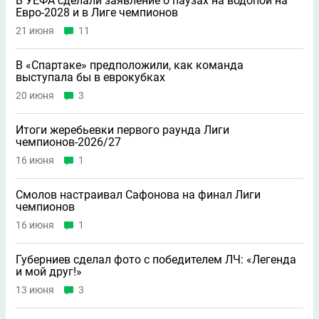
В УЕФА сделали заявление о паузах на водопой на
Евро-2028 и в Лиге чемпионов
21 июня
11
В «Спартаке» предположили, как команда
выступала бы в еврокубках
20 июня
3
Итоги жеребьевки первого раунда Лиги
чемпионов-2026/27
16 июня
1
Смолов настраивал Сафонова на финал Лиги
чемпионов
16 июня
1
Губерниев сделал фото с победителем ЛЧ: «Легенда
и мой друг!»
13 июня
3