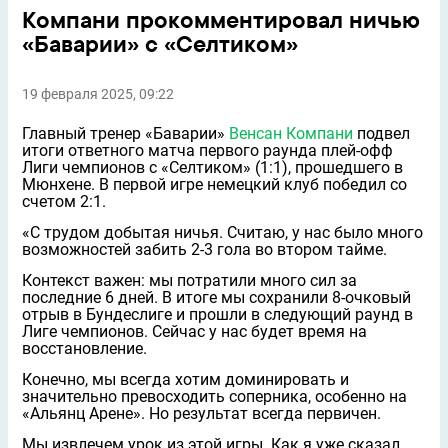
Компани прокомментировал ничью
«Баварии» с «Селтиком»
19 февраля 2025, 09:22
Главный тренер «Баварии»
Венсан Компани
подвел
итоги ответного матча первого раунда плей-офф
Лиги чемпионов с «Селтиком» (1:1), прошедшего в
Мюнхене. В первой игре немецкий клуб победил со
счетом 2:1.
«С трудом добытая ничья. Считаю, у нас было много
возможностей забить 2-3 гола во втором тайме.
Контекст важен: мы потратили много сил за
последние 6 дней. В итоге мы сохранили 8-очковый
отрыв в Бундеслиге и прошли в следующий раунд в
Лиге чемпионов. Сейчас у нас будет время на
восстановление.
Конечно, мы всегда хотим доминировать и
значительно превосходить соперника, особенно на
«Альянц Арене». Но результат всегда первичен.
Мы извлечем урок из этой игры. Как я уже сказал,