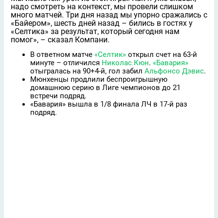
надо смотреть на контекст, мы провели слишком
много матчей. Три дня назад мы упорно сражались с
«Байером», шесть дней назад – бились в гостях у
«Селтика» за результат, который сегодня нам
помог», – сказал Компани.
В ответном матче
«Селтик»
открыл счет на 63-й
минуте – отличился
Николас Кюн
.
«Бавария»
отыгралась на 90+4-й, гол забил
Альфонсо Дэвис
.
Мюнхенцы продлили беспроигрышную
домашнюю серию в Лиге чемпионов до 21
встречи подряд.
«Бавария» вышла в 1/8 финала ЛЧ в 17-й раз
подряд.