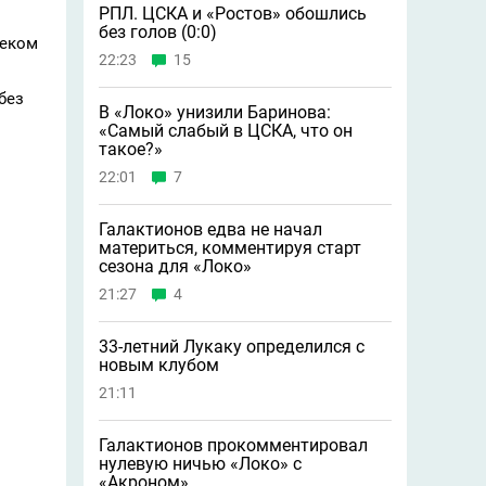
РПЛ. ЦСКА и «Ростов» обошлись
без голов (0:0)
беком
22:23
15
без
В «Локо» унизили Баринова:
«Самый слабый в ЦСКА, что он
такое?»
22:01
7
Галактионов едва не начал
материться, комментируя старт
сезона для «Локо»
21:27
4
33-летний Лукаку определился с
новым клубом
21:11
Галактионов прокомментировал
нулевую ничью «Локо» с
«Акроном»