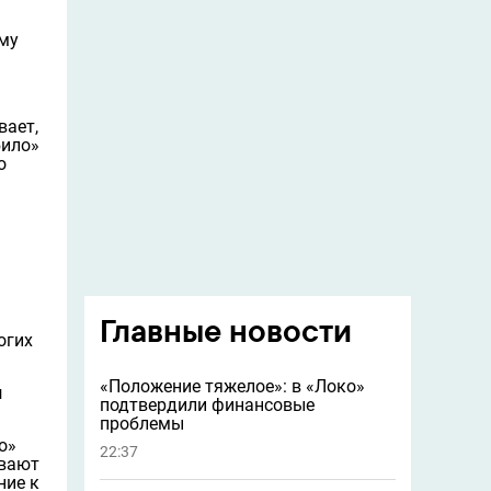
му
вает,
било»
о
Главные новости
огих
«Положение тяжелое»: в «Локо»
и
подтвердили финансовые
проблемы
о»
22:37
ывают
ние к