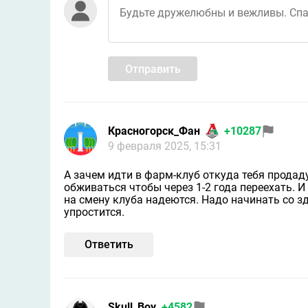
Отправить
Красногорск_Фан
+10287
9 февраля 2025, 15:31
А зачем идти в фарм-клуб откуда тебя продаду
обживаться чтобы через 1-2 года переехать. 
на смену клуба надеются. Надо начинать со з
упростится.
Ответить
Skull_Boy
+4582