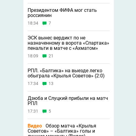
Президентом ФИФА мог стать
россиянин
18:34
7
ЭСК вынес вердикт по не
назначенному в ворота «Спартака»
пенальти в матче с «Ахматом»
18:09
21
РПЛ. «Балтика» на выезде легко
обыграла «Крылья Советов» (2:0)
17:34
13
Дзюба и Слуцкий прибыли на матч
РПЛ
17:31
5
Видео
Обзор матча «Крылья
Советов» – «Балтика» голы и