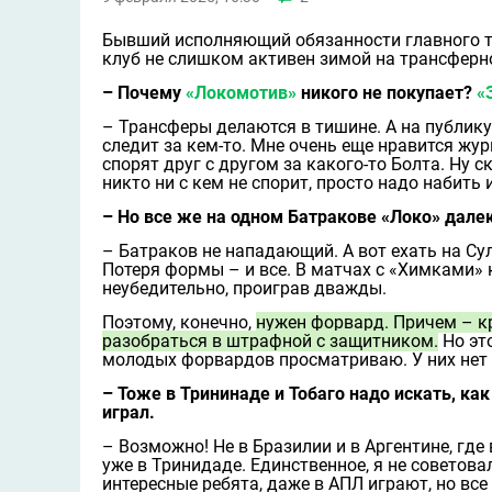
Бывший исполняющий обязанности главного 
клуб не слишком активен зимой на трансферн
– Почему
«Локомотив»
никого не покупает?
«
– Трансферы делаются в тишине. А на публику
следит за кем-то. Мне очень еще нравится жу
спорят друг с другом за какого-то Болта. Ну 
никто ни с кем не спорит, просто надо набить 
– Но все же на одном Батракове «Локо» далек
– Батраков не нападающий. А вот ехать на Су
Потеря формы – и все. В матчах с «Химками» 
неубедительно, проиграв дважды.
Поэтому, конечно,
нужен форвард. Причем – к
разобраться в штрафной с защитником.
Но это
молодых форвардов просматриваю. У них нет 
– Тоже в Трининаде и Тобаго надо искать, ка
играл.
– Возможно! Не в Бразилии и в Аргентине, где 
уже в Тринидаде. Единственное, я не советова
интересные ребята, даже в АПЛ играют, но все