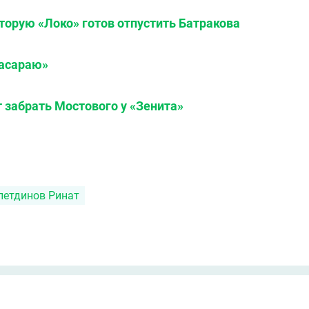
оторую «Локо» готов отпустить Батракова
тасараю»
 забрать Мостового у «Зенита»
летдинов Ринат