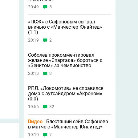
20:49
5
«ПСЖ» с Сафоновым сыграл
вничью с «Манчестер Юнайтед»
(1:1)
20:19
2
Соболев прокомментировал
желание «Спартака» бороться с
«Зенитом» за чемпионство
20:13
8
РПЛ. «Локомотив» не справился
дома с аутсайдером «Акроном»
(0:0)
19:56
32
Видео
Блестящий сейв Сафонова
в матче с «Манчестер Юнайтед»
19:10
7