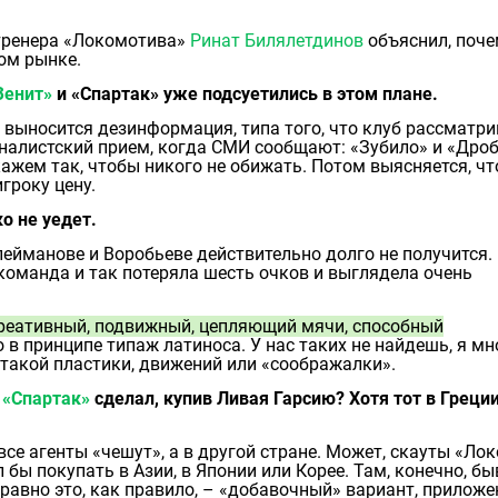
тренера «Локомотива»
Ринат Билялетдинов
объяснил, поче
ом рынке.
Зенит»
и «Спартак» уже подсуетились в этом плане.
 выносится дезинформация, типа того, что клуб рассматри
рналистский прием, когда СМИ сообщают: «Зубило» и «Дро
скажем так, чтобы никого не обижать. Потом выясняется, чт
игроку цену.
о не уедет.
лейманове и Воробьеве действительно долго не получится.
команда и так потеряла шесть очков и выглядела очень
реативный, подвижный, цепляющий мячи, способный
 в принципе типаж латиноса. У нас таких не найдешь, я мн
такой пластики, движений или «соображалки».
к
«Спартак»
сделал, купив Ливая Гарсию? Хотя тот в Греци
все агенты «чешут», а в другой стране. Может, скауты «Лок
л бы покупать в Азии, в Японии или Корее. Там, конечно, б
 равно это, как правило, – «добавочный» вариант, приложе