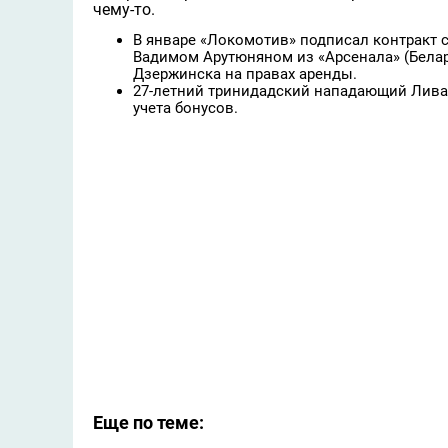
чему-то.
В январе «Локомотив» подписал контракт 
Вадимом Арутюняном из «Арсенала» (Белар
Дзержинска на правах аренды.
27-летний тринидадский нападающий Лива
учета бонусов.
Еще по теме: