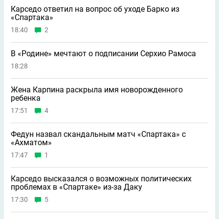
Карседо ответил на вопрос об уходе Барко из
«Спартака»
18:40
2
В «Родине» мечтают о подписании Серхио Рамоса
18:28
Жена Карпина раскрыла имя новорождeнного
ребeнка
17:51
4
Федун назвал скандальным матч «Спартака» с
«Ахматом»
17:47
1
Карседо высказался о возможных политических
проблемах в «Спартаке» из-за Даку
17:30
5