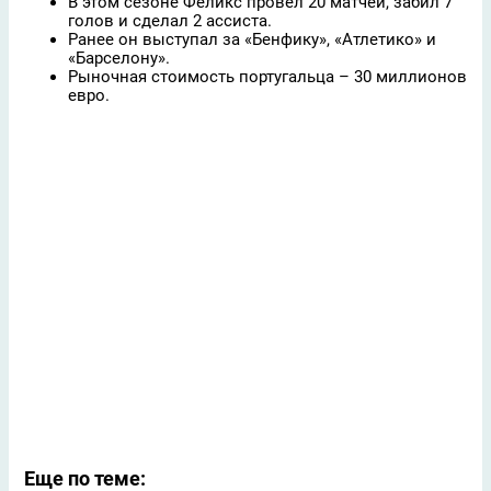
В этом сезоне Феликс провел 20 матчей, забил 7
голов и сделал 2 ассиста.
Ранее он выступал за «Бенфику», «Атлетико» и
«Барселону».
Рыночная стоимость португальца – 30 миллионов
евро.
Еще по теме: