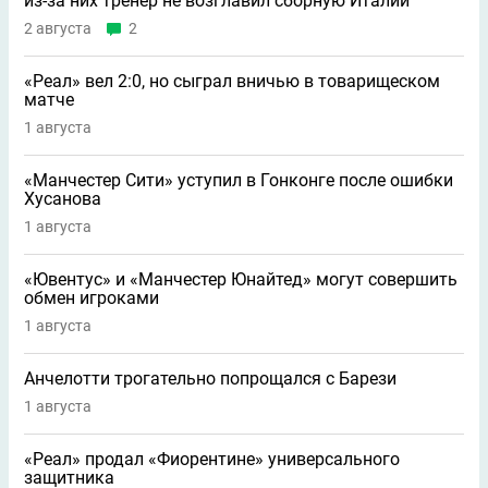
из-за них тренер не возглавил сборную Италии
2 августа
2
«Реал» вел 2:0, но сыграл вничью в товарищеском
матче
1 августа
«Манчестер Сити» уступил в Гонконге после ошибки
Хусанова
1 августа
«Ювентус» и «Манчестер Юнайтед» могут совершить
обмен игроками
1 августа
Анчелотти трогательно попрощался с Барези
1 августа
«Реал» продал «Фиорентине» универсального
защитника