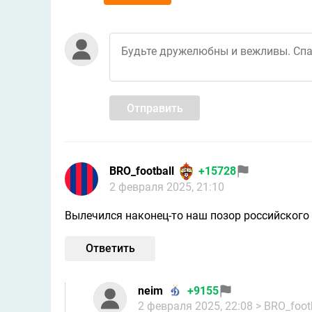
Отправить
BRO_football
+15728
2 февраля 2025, 21:10
Вылечился наконец-то наш позор российского
Ответить
neim
+9155
2 февраля 2025, 22:08
> BRO_foot