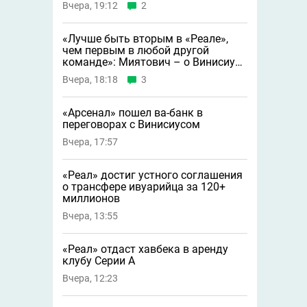
Вчера, 19:12
2
«Лучше быть вторым в «Реале»,
чем первым в любой другой
команде»: Миятович – о Винисиусе
в «Арсенале»
Вчера, 18:18
3
«Арсенал» пошел ва-банк в
переговорах с Винисиусом
Вчера, 17:57
«Реал» достиг устного соглашения
о трансфере ивуарийца за 120+
миллионов
Вчера, 13:55
«Реал» отдаст хавбека в аренду
клубу Серии A
Вчера, 12:23