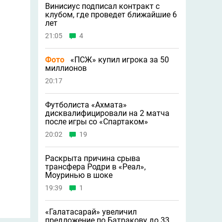
Винисиус подписал контракт с
клубом, где проведет ближайшие 6
лет
21:05
4
Фото
«ПСЖ» купил игрока за 50
миллионов
20:17
Футболиста «Ахмата»
дисквалифицировали на 2 матча
после игры со «Спартаком»
20:02
19
Раскрыта причина срыва
трансфера Родри в «Реал»,
Моуринью в шоке
19:39
1
«Галатасарай» увеличил
предложение по Батракову до 33