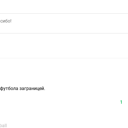
 футбола заграницей.
1
ball