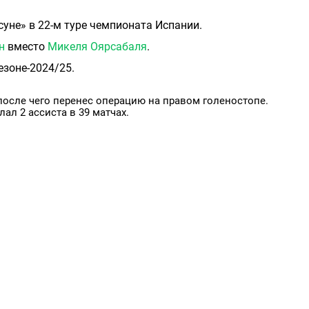
уне» в 22-м туре чемпионата Испании.
н
вместо
Микеля Оярсабаля
.
езоне-2024/25.
после чего перенес операцию на правом голеностопе.
ал 2 ассиста в 39 матчах.