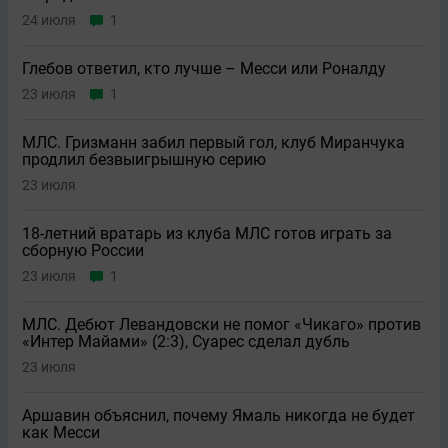
24 июля
1
Глебов ответил, кто лучше – Месси или Роналду
23 июля
1
МЛС. Гризманн забил первый гол, клуб Миранчука
продлил безвыигрышную серию
23 июля
18-летний вратарь из клуба МЛС готов играть за
сборную России
23 июля
1
МЛС. Дебют Левандовски не помог «Чикаго» против
«Интер Майами» (2:3), Суарес сделал дубль
23 июля
Аршавин объяснил, почему Ямаль никогда не будет
как Месси