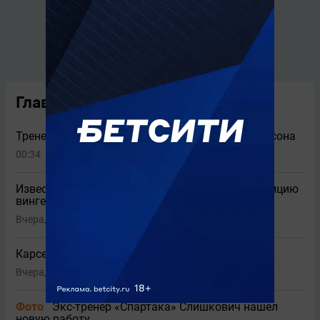
Главные новости
Тренер «Спартака» рассказал о состоянии Жедсона
00:34
Известен главный кандидат «Спартака» на позицию
вингера
Вчера, 23:45
1
Карседо описал Даку двумя словами
Вчера, 23:05
Фото
Экс-тренер «Спартака» Слишкович нашел
новую работу