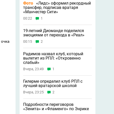
Фото
«Лидс» оформил рекордный
трансфер, подписав вратаря
«Манчестер Сити»
00:22
1
19-летний Диоманде поделился
эмоциями от перехода в «Реал»
 очка
00:15
2
Радимов назвал клуб, который
вылетит из РПЛ: «Откровенно
слабый»
Вчера, 23:49
1
Гилерме определил клуб РПЛ с
лучшей вратарской школой
Вчера, 23:25
2
Подробности переговоров
«Зенита» и «Фламенго» по Энрике