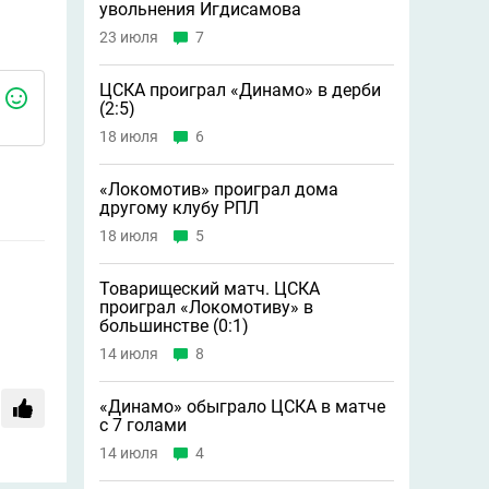
увольнения Игдисамова
23 июля
7
ЦСКА проиграл «Динамо» в дерби
(2:5)
18 июля
6
«Локомотив» проиграл дома
другому клубу РПЛ
18 июля
5
Товарищеский матч. ЦСКА
проиграл «Локомотиву» в
большинстве (0:1)
14 июля
8
«Динамо» обыграло ЦСКА в матче
с 7 голами
14 июля
4