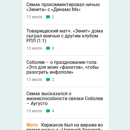
Семак прокомментировал ничью
«Зенита» с «Динамо Мх»
13 июля
2
Товарищеский матч. «Зенит» дома
сыграл вничью с другим клубом
РПЛ (1:1)
13 июля
9
Соболев – о праздновании гола:
«Это для моих «фанатов», чтобы
разогреть инфополе»
13 июля
2
Семак высказался о
жизнеспособности связки Соболев
– Аугусто
13 июля
4
Фото
Кержаков был на вираже во
время матча с «Црвеной Звездой»