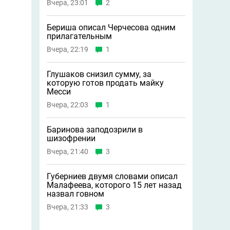
Вчера, 23:01
2
Бериша описал Черчесова одним
прилагательным
Вчера, 22:19
1
Глушаков снизил сумму, за
которую готов продать майку
Месси
Вчера, 22:03
1
Баринова заподозрили в
шизофрении
Вчера, 21:40
3
Губерниев двумя словами описал
Малафеева, которого 15 лет назад
назвал говном
Вчера, 21:33
3