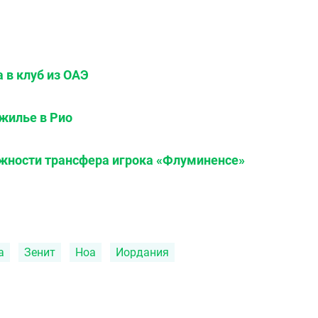
 в клуб из ОАЭ
 жилье в Рио
ожности трансфера игрока «Флуминенсе»
а
Зенит
Ноа
Иордания