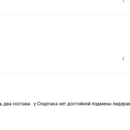
1
1
ь два состава . у Спартака нет достойной подмены лидерам