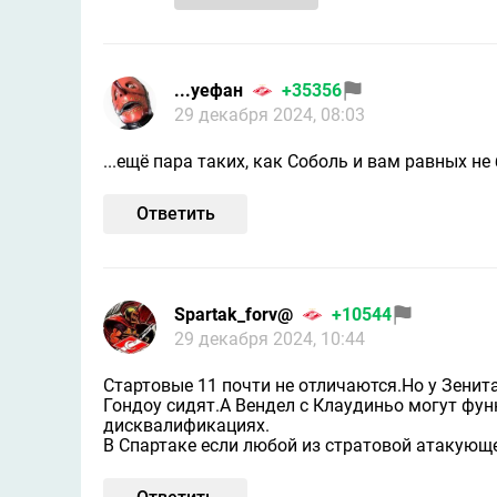
...уефан
+35356
29 декабря 2024, 08:03
...ещё пара таких, как Соболь и вам равных не б
Ответить
Spartak_forv@
+10544
29 декабря 2024, 10:44
Стартовые 11 почти не отличаются.Но у Зенит
Гондоу сидят.А Вендел с Клаудиньо могут фун
дисквалификациях.
В Спартаке если любой из стратовой атакующ