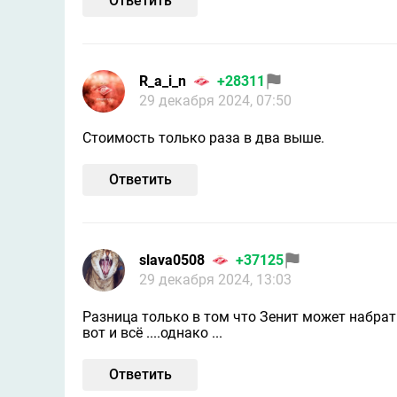
Ответить
R_a_i_n
+28311
29 декабря 2024, 07:50
Стоимость только раза в два выше.
Ответить
slavа0508
+37125
29 декабря 2024, 13:03
Разница только в том что Зенит может набрат
вот и всё ....однако ...
Ответить