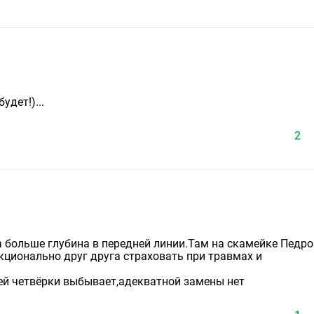
удет!)...
2
а больше глубина в передней линии.Там на скамейке Педро
кционально друг друга страховать при травмах и
ей четвёрки выбывает,адекватной замены нет