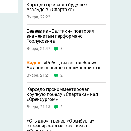
Карседо прояснил будущее
Угальде в «Спартаке»
Вчера, 22:22
Бевеев из «Балтики» повторил
знаменитый перформанс
Горлуковича
Вчера, 21:47
8
Видео
«Ребят, вы заколебали»:
Умяров сорвался на журналистов
Вчера, 21:21
2
Карседо прокомментировал
крупную победу «Спартака» над
«Оренбургом»
Вчера, 21:13
2
«Стыдно»: тренер «Оренбурга»
отреагировал на разгром от
«Спартака»