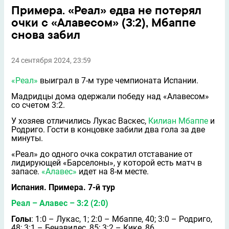
Примера. «Реал» едва не потерял
очки с «Алавесом» (3:2), Мбаппе
снова забил
24 сентября 2024, 23:59
«Реал»
выиграл в 7-м туре чемпионата Испании.
Мадридцы дома одержали победу над «Алавесом»
со счетом 3:2.
У хозяев отличились Лукас Васкес,
Килиан Мбаппе
и
Родриго. Гости в концовке забили два гола за две
минуты.
«Реал» до одного очка сократил отставание от
лидирующей «Барселоны», у которой есть матч в
запасе.
«Алавес»
идет на 8-м месте.
Испания. Примера. 7-й тур
Реал – Алавес – 3:2 (2:0)
Голы
: 1:0 – Лукас, 1; 2:0 – Мбаппе, 40; 3:0 – Родриго,
48; 3:1 – Бенавидес, 85; 3:2 – Кике, 86.