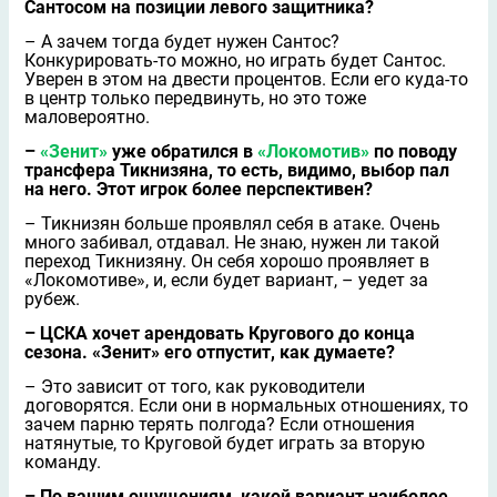
Сантосом на позиции левого защитника?
– А зачем тогда будет нужен Сантос?
Конкурировать-то можно, но играть будет Сантос.
Уверен в этом на двести процентов. Если его куда-то
в центр только передвинуть, но это тоже
маловероятно.
–
«Зенит»
уже обратился в
«Локомотив»
по поводу
трансфера Тикнизяна, то есть, видимо, выбор пал
на него. Этот игрок более перспективен?
– Тикнизян больше проявлял себя в атаке. Очень
много забивал, отдавал. Не знаю, нужен ли такой
переход Тикнизяну. Он себя хорошо проявляет в
«Локомотиве», и, если будет вариант, – уедет за
рубеж.
– ЦСКА хочет арендовать Кругового до конца
сезона. «Зенит» его отпустит, как думаете?
– Это зависит от того, как руководители
договорятся. Если они в нормальных отношениях, то
зачем парню терять полгода? Если отношения
натянутые, то Круговой будет играть за вторую
команду.
– По вашим ощущениям, какой вариант наиболее