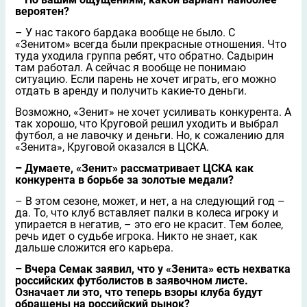
вероятен?
– У нас такого бардака вообще не было. С
«Зенитом» всегда были прекрасные отношения. Что
туда уходила группа ребят, что обратно. Садырин
там работал. А сейчас я вообще не понимаю
ситуацию. Если парень не хочет играть, его можно
отдать в аренду и получить какие-то деньги.
Возможно, «Зенит» не хочет усиливать конкурента. А
так хорошо, что Круговой решил уходить и выбрал
футбол, а не лавочку и деньги. Но, к сожалению для
«Зенита», Круговой оказался в ЦСКА.
– Думаете, «Зенит» рассматривает ЦСКА как
конкурента в борьбе за золотые медали?
– В этом сезоне, может, и нет, а на следующий год –
да. То, что клуб вставляет палки в колеса игроку и
упирается в негатив, – это его не красит. Тем более,
речь идет о судьбе игрока. Никто не знает, как
дальше сложится его карьера.
– Вчера Семак заявил, что у «Зенита» есть нехватка
российских футболистов в заявочном листе.
Означает ли это, что теперь взоры клуба будут
обращены на российский рынок?