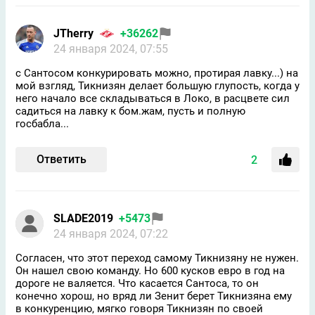
JTherry
+36262
24 января 2024, 07:55
с Сантосом конкурировать можно, протирая лавку...) на
мой взгляд, Тикнизян делает большую глупость, когда у
него начало все складываться в Локо, в расцвете сил
садиться на лавку к бом.жам, пусть и полную
госбабла...
Ответить
2
SLADE2019
+5473
24 января 2024, 07:22
Согласен, что этот переход самому Тикнизяну не нужен.
Он нашел свою команду. Но 600 кусков евро в год на
дороге не валяется. Что касается Сантоса, то он
конечно хорош, но вряд ли Зенит берет Тикнизяна ему
в конкуренцию, мягко говоря Тикнизян по своей